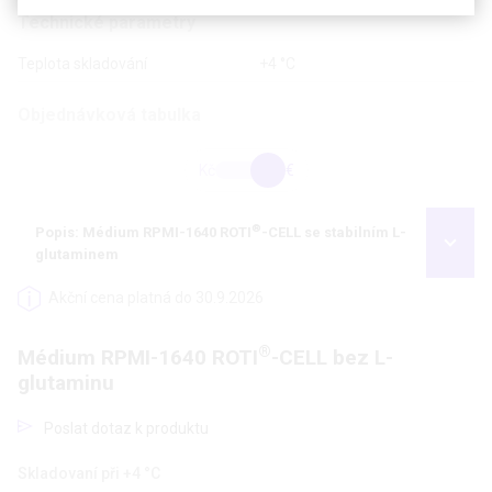
Technické parametry
Teplota skladování
+4 °C
Objednávková tabulka
Kč
€
®
Popis: Médium RPMI-1640 ROTI
-CELL se stabilním L-
glutaminem
Akční cena platná do 30.9.2026
®
Médium RPMI-1640 ROTI
-CELL bez L-
glutaminu
Poslat dotaz k produktu
Skladovaní při +4 °C