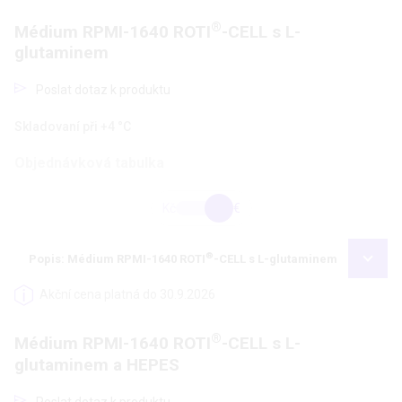
®
Médium RPMI-1640 ROTI
-CELL s L-
glutaminem
Poslat dotaz k produktu
Skladovaní při +4 °C
Objednávková tabulka
Kč
€
®
Popis: Médium RPMI-1640 ROTI
-CELL s L-glutaminem
Akční cena platná do 30.9.2026
®
Médium RPMI-1640 ROTI
-CELL s L-
glutaminem a HEPES
Poslat dotaz k produktu