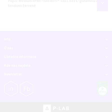
Popis: Médium RPMI-1640 ROTI
-CELL bez L-glutaminu a
fenolové červeně
Info
O nás
Užitečné informace
Kde nás najdete
Newsletter