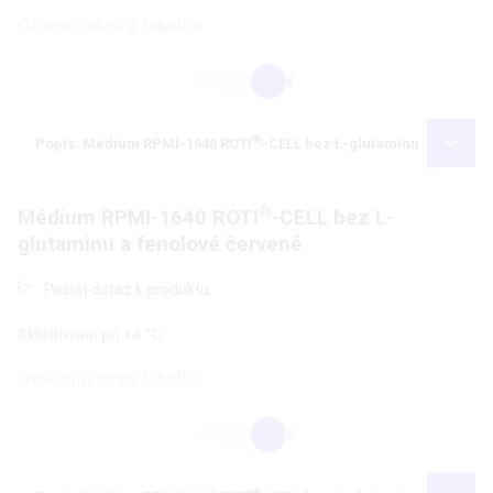
Objednávková tabulka
Kč
€
®
Popis: Médium RPMI-1640 ROTI
-CELL bez L-glutaminu
®
Médium RPMI-1640 ROTI
-CELL bez L-
glutaminu a fenolové červeně
Poslat dotaz k produktu
Skladovaní při +4 °C
Objednávková tabulka
Kč
€
®