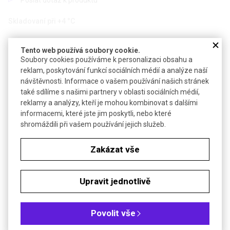
Skladovaní při +4 °C
Objednávková tabulka
Tento web používá soubory cookie.
Soubory cookies používáme k personalizaci obsahu a
Kč
€
reklam, poskytování funkcí sociálních médií a analýze naší
návštěvnosti. Informace o vašem používání našich stránek
také sdílíme s našimi partnery v oblasti sociálních médií,
®
Popis: Médium RPMI-1640 ROTI
-CELL s L-glutaminem a
reklamy a analýzy, kteří je mohou kombinovat s dalšími
HEPES
informacemi, které jste jim poskytli, nebo které
shromáždili při vašem používání jejich služeb.
Akční cena platná do 30.9.2026
Zakázat vše
®
Médium RPMI-1640 ROTI
-CELL se stabilním L-
glutaminem
Upravit jednotlivě
Poslat dotaz k produktu
RPMI se stabilním L-glutaminem umožňuje skladování média
Povolit vše
při pokojové teplotě