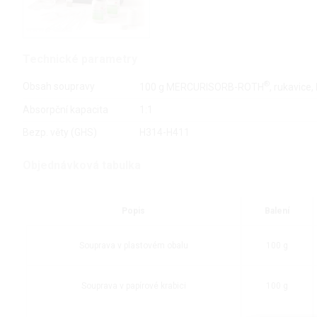
Technické parametry
®
Obsah soupravy
100 g MERCURISORB-ROTH
, rukavice
Absorpční kapacita
1:1
Bezp. věty (GHS)
H314-H411
Objednávková tabulka
Popis
Balení
Souprava v plastovém obalu
100 g
Souprava v papírové krabici
100 g