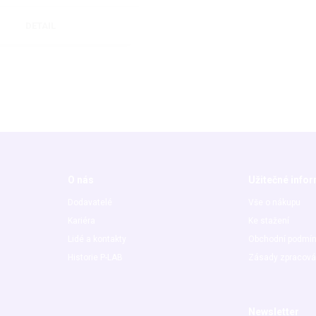
DETAIL
O nás
Užitečné info
Dodavatelé
Vše o nákupu
Kariéra
Ke stažení
Lidé a kontakty
Obchodní podmí
Historie P-LAB
Zásady zpracová
Newsletter