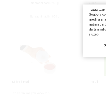
Náhradní náplň 250 g
250 g
Tento web 
Soubory coo
Náhradní náplň 1000 g
1000 g
médií a ana
našimi part
dalšími inf
služeb.
Sběrač rtuti
RTUŤ
Pro sbírání malých kapek rtuti