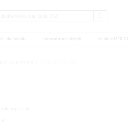
rní chemikálie
Laboratorní nábytek
Kolekce MERCH
pečnost a hygiena
MERCURISORB-ROTH
®
 absorpci rtuti
uti