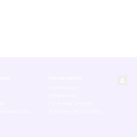
rmace
Kde nás najdete
City Park Hostivař
U Pekáren 1645/1
nky
102 00 Praha 10-Hostivař
ní osobních údajů
IČ: 63078601, DIČ: CZ63078601