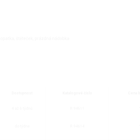
, lopatka, štěteček, prázdná nádobka
Dostupnost
Katalogové číslo
Cena 
4 až 6 týdnů
R 94611
do týdne
R 94614