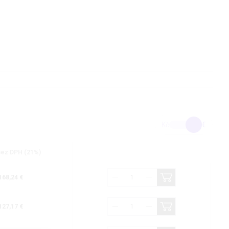
Kč
€
bez DPH (21%)
168,24 €
127,17 €