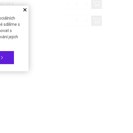
207,35 €
ciálních
815,11 €
é sdílíme s
novat s
ání jejich