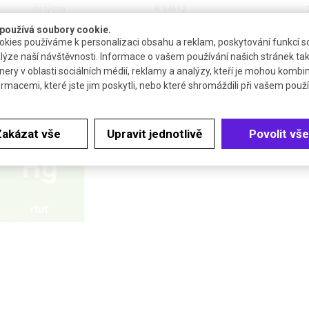
do týdne
R 94612
používá soubory cookie.
kies používáme k personalizaci obsahu a reklam, poskytování funkcí so
do týdne
R 94613
lýze naší návštěvnosti. Informace o vašem používání našich stránek tak
nery v oblasti sociálních médií, reklamy a analýzy, kteří je mohou kombi
ormacemi, které jste jim poskytli, nebo které shromáždili při vašem použív
SOUVISEJÍCÍ PRODUKTY
Zakázat vše
Upravit jednotlivě
Povolit vše