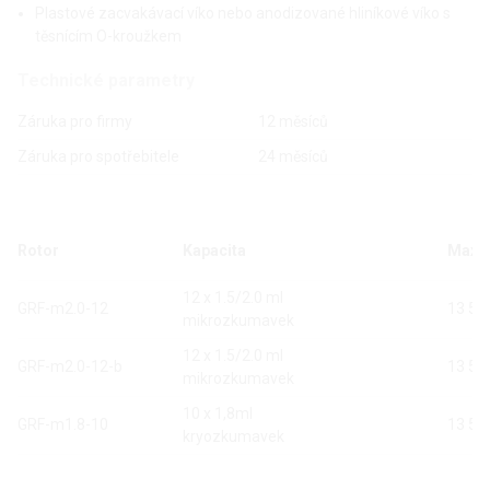
Plastové zacvakávací víko nebo anodizované hliníkové víko s
těsnícím O
-kroužkem
Technické parametry
Záruka pro firmy
12 měsíců
Záruka pro spotřebitele
24 měsíců
Rotor
Kapacita
Max. 
12 x 1.5/2.0 ml
GRF-m2.0-12
13 50
mikrozkumavek
12 x 1.5/2.0 ml
GRF-m2.0-12-b
13 50
mikrozkumavek
10 x 1,8ml
GRF-m1.8-10
13 50
kryozkumavek