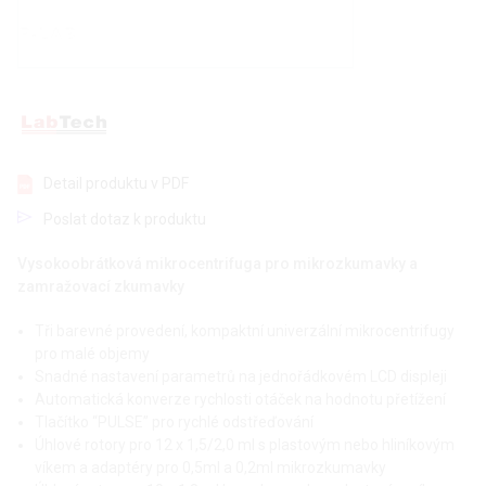
Detail produktu v PDF
Poslat dotaz k produktu
Vysokoobrátková mikrocentrifuga pro mikrozkumavky a
zamražovací zkumavky
Tři barevné provedení, kompaktní univerzální mikrocentrifugy
pro malé objemy
Snadné nastavení parametrů na jednořádkovém LCD displeji
Automatická konverze rychlosti otáček na hodnotu přetížení
Tlačítko “PULSE” pro rychlé odstřeďování
Úhlové rotory pro 12 x 1,5/2,0 ml s plastovým nebo hliníkovým
víkem a adaptéry pro 0,5ml a 0,2ml mikrozkumavky