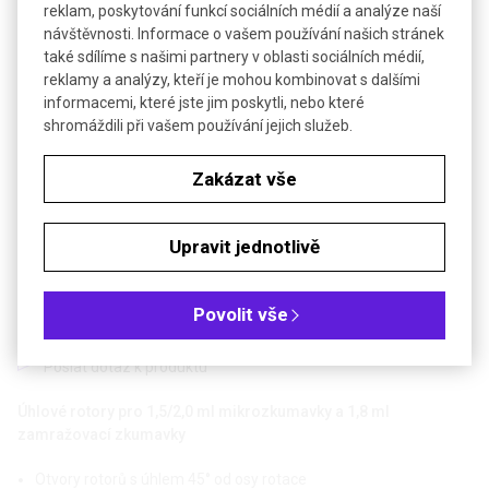
reklam, poskytování funkcí sociálních médií a analýze naší
návštěvnosti. Informace o vašem používání našich stránek
také sdílíme s našimi partnery v oblasti sociálních médií,
reklamy a analýzy, kteří je mohou kombinovat s dalšími
informacemi, které jste jim poskytli, nebo které
shromáždili při vašem používání jejich služeb.
Zakázat vše
Upravit jednotlivě
Povolit vše
Poslat dotaz k produktu
Úhlové rotory pro 1,5/2,0 ml mikrozkumavky a 1,8 ml
zamražovací zkumavky
Otvory rotorů s úhlem
45° od osy rotace