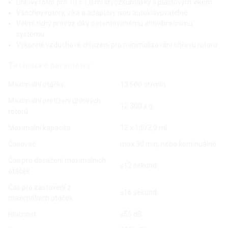
Úhlový rotor pro 10 x 1,8 ml kryozkumavky s plastovým víkem
Všechny rotory, víka a adaptéry jsou autoklávovatelné
Velmi tichý provoz díky patentovanému antivibračnímu
systému
Výkonné vzduchové chlazení pro minimalizování ohřevu rotoru
Technické parametry
Maximální otáčky
13 500 ot/min
Maximální přetížení úhlových
12 300 x g
rotorů
Maximální kapacita
12 x 1,5/2,0 ml
Časovač
max 30 min, nebo kontinuálně
Čas pro dosažení maximálních
≤12 sekund
otáček
Čas pro zastavení z
≤16 sekund
maximálních otáček
Hlučnost
≤56 dB