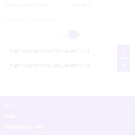
Záruka pro spotřebitele
24 měsíců
Objednávková tabulka
Kč
€
Popis: Adaptéry na mikrozkumavky 0,2 ml
Popis: Adaptéry na mikrozkumavky 0,5 ml
Info
O nás
Užitečné informace