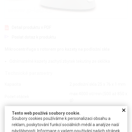
Detail produktu v PDF
Poslat dotaz k produktu
Mikrocentrifuga s rotorem pro kazety na podložní skla
Odnímatelné kazety zachytí zbytek tekutiny ze sklíčka
Technické parametry
Kapacita
2 podložní skla 25 x 76 x 1 mm
max 4000 ot/min (500 až 850 x
Počet otáček
g)
Doba sušení
cca 10 vteřin
Tento web používá soubory cookie.
Soubory cookies používáme k personalizaci obsahu a
Materiál víka
polykarbonát
reklam, poskytování funkcí sociálních médií a analýze naší
Rozměry (š x h x v)
127 x 127 x 120 mm
návštěvnosti. Informace o vašem používání našich stránek