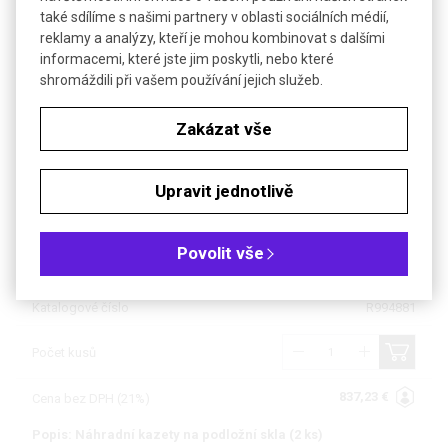
také sdílíme s našimi partnery v oblasti sociálních médií,
Hmotnost
500 g
reklamy a analýzy, kteří je mohou kombinovat s dalšími
Záruka pro firmy
12 měsíců
informacemi, které jste jim poskytli, nebo které
shromáždili při vašem používání jejich služeb.
Záruka pro spotřebitele
24 měsíců
Zakázat vše
Objednávková tabulka
Kč
€
Upravit jednotlivě
Popis: Mikrocentrifuga pro podložní skla
Povolit vše
Dostupnost
4 až 6 týdnů
Katalogové číslo
R994881
Počet kusů
837,23 €
Cena bez DPH (21%)
Popis: Náhradní kazety na podložní skla (2 ks)