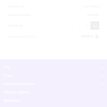
Dostupnost
4 až 6 týdnů
Katalogové číslo
R994981
Počet kusů
200,83 €
Cena bez DPH (21%)
Info
O nás
Užitečné informace
Kde nás najdete
Newsletter