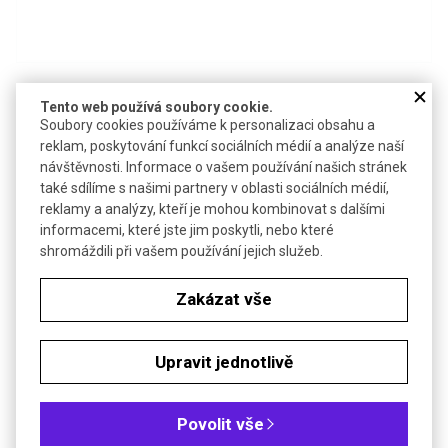
Detail produktu v PDF
Tento web používá soubory cookie.
Soubory cookies používáme k personalizaci obsahu a
Poslat dotaz k produktu
reklam, poskytování funkcí sociálních médií a analýze naší
návštěvnosti. Informace o vašem používání našich stránek
Minutka v plastovém pouzdře pro běžné použití
také sdílíme s našimi partnery v oblasti sociálních médií,
Hlasitý 3s signál na konci odměřené doby
reklamy a analýzy, kteří je mohou kombinovat s dalšími
informacemi, které jste jim poskytli, nebo které
shromáždili při vašem používání jejich služeb.
Minutka 0-60 min
Zakázat vše
Poslat dotaz k produktu
Hodinová minutka
Upravit jednotlivě
Objednávková tabulka
Povolit vše
Kč
€