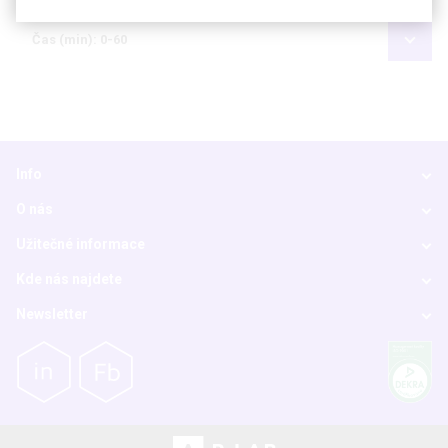
Čas (min): 0-60
Info
O nás
Užitečné informace
Kde nás najdete
Newsletter