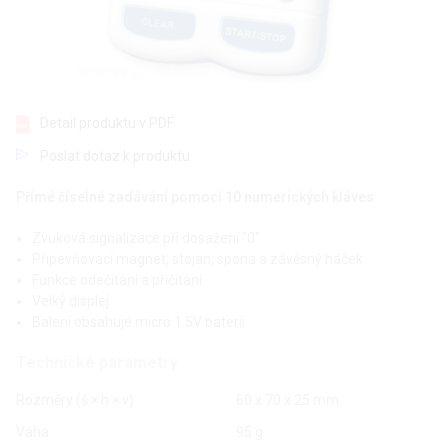
Detail produktu v PDF
Poslat dotaz k produktu
Přímé číselné zadávání pomocí 10 numerických kláves
Zvuková signalizace při dosažení "0"
Připevňovací magnet, stojan, spona a závěsný háček
Funkce odečítání a přičítání
Velký displej
Balení obsahuje micro 1.5V baterii
Technické parametry
Rozměry (š × h × v)
60 x 70 x 25 mm
Váha
95 g