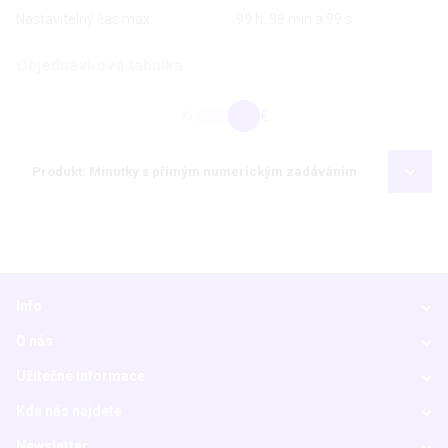
Nastavitelný čas max.
99 h, 99 min a 99 s
Objednávková tabulka
Kč
€
Produkt: Minutky s přímým numerickým zadáváním
Info
O nás
Užitečné informace
Kde nás najdete
Newsletter