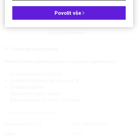
Povolit vše
Poslat dotaz k produktu
Přímé číselné zadávání pomocí 10 numerických kláves
Funkce odečítání a přičítání
Zvuková signalizace při dosažení "0"
Skládací stojánek
Vypínač pro úsporu baterií
Balení obsahuje 2x micro 1.5V baterii
Technické parametry
Rozměry (š x h x v)
66 x 108 x 20 mm
Váha
67 g