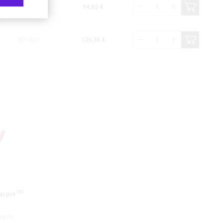
I871721
94,62 €
I871821
136,35 €
TM
arpie
nných