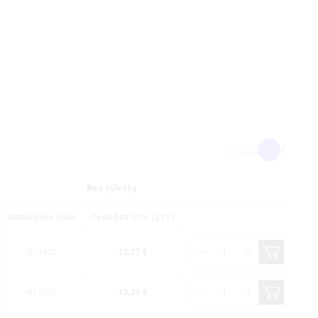
Kč
€
Bez výlevky
Katalogové číslo
Cena bez DPH (21%)
I870921
12,27 €
I871021
12,35 €