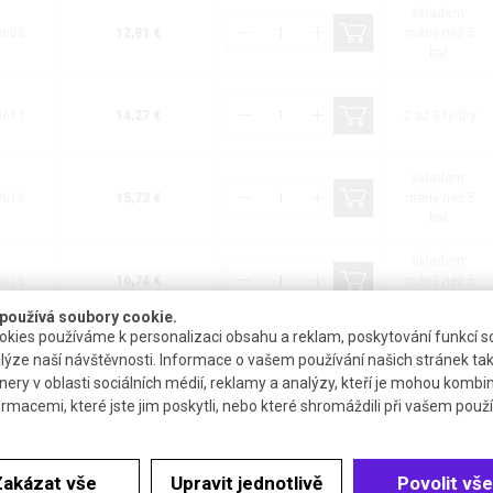
skladem:
0608
12,81 €
méně než 5
bal.
0611
14,27 €
2 až 3 týdny
skladem:
0616
15,73 €
méně než 5
bal.
skladem:
0618
16,74 €
méně než 5
bal.
používá soubory cookie.
kies používáme k personalizaci obsahu a reklam, poskytování funkcí so
skladem:
lýze naší návštěvnosti. Informace o vašem používání našich stránek tak
0621
25,13 €
méně než 5
nery v oblasti sociálních médií, reklamy a analýzy, kteří je mohou kombi
bal.
ormacemi, které jste jim poskytli, nebo které shromáždili při vašem použív
0628
36,56 €
2 až 3 týdny
Zakázat vše
Upravit jednotlivě
Povolit vše