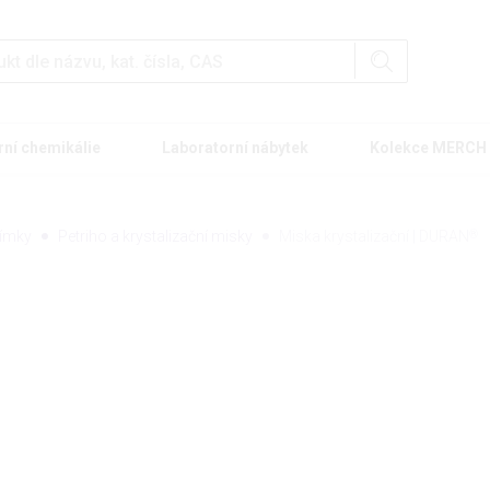
rní chemikálie
Laboratorní nábytek
Kolekce MERCH
límky
Petriho a krystalizační misky
Miska krystalizační | DURAN
®