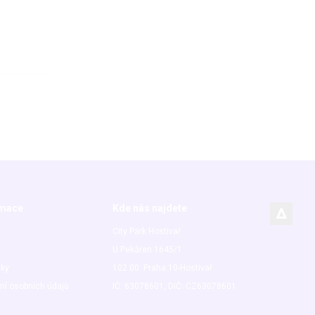
rmace
Kde nás najdete
City Park Hostivař
U Pekáren 1645/1
nky
102 00 Praha 10-Hostivař
ní osobních údajů
IČ: 63078601, DIČ: CZ63078601