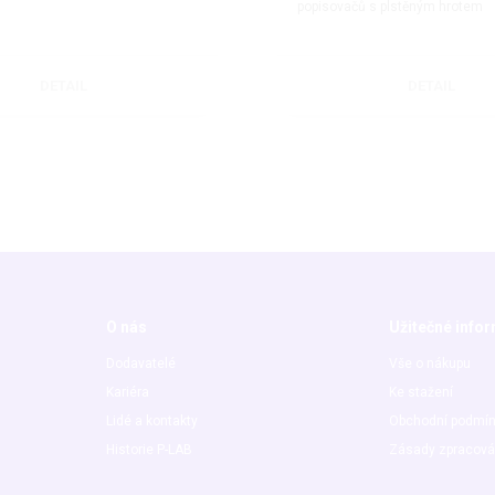
popisovačů s plstěným hrotem
DETAIL
DETAIL
O nás
Užitečné info
Dodavatelé
Vše o nákupu
Kariéra
Ke stažení
Lidé a kontakty
Obchodní podmí
Historie P-LAB
Zásady zpracová