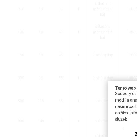
skladem:
60
60
35
1
méně než 5
H80
bal.
skladem:
100
70
40
1
méně než 5
H80
bal.
150
80
45
1
2 až 3 týdny
H80
300
95
55
1
2 až 3 týdny
H80
Tento web 
Soubory coo
médií a ana
500
115
65
1
skladem
H80
našimi part
dalšími inf
služeb.
900
140
75
1
skladem
H80
skladem: