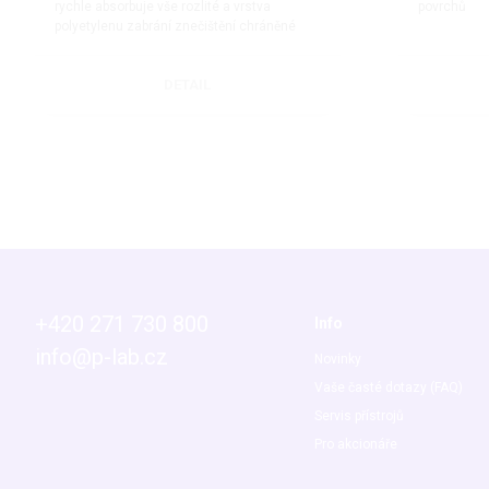
rychle absorbuje vše rozlité a vrstva
povrchů
polyetylenu zabrání znečištění chráněné
plochy.
DETAIL
+420 271 730 800
Info
info@p-lab.cz
Novinky
Vaše časté dotazy (FAQ)
Servis přístrojů
Pro akcionáře