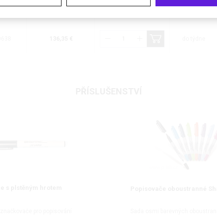
0632
93,74 €
do týdne
0638
136,35 €
do týdne
PŘÍSLUŠENSTVÍ
e s plstěným hrotem
Popisovače oboustranné Sh
 značkovače pro popisování
Sada osmi barevných oboustra