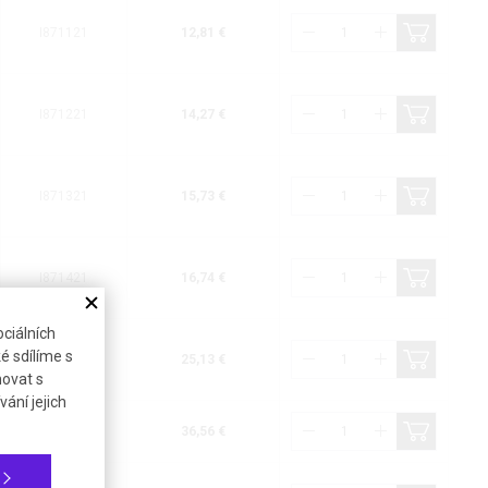
I871121
12,81 €
I871221
14,27 €
I871321
15,73 €
I871421
16,74 €
ciálních
é sdílíme s
I871521
25,13 €
novat s
ání jejich
I871621
36,56 €