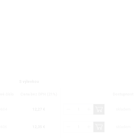
S výlevkou
vé číslo
Cena bez DPH (21%)
Dostupnost
0604
12,27 €
skladem
0606
12,35 €
skladem