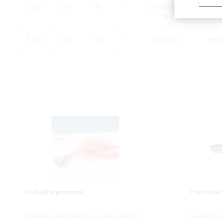
2 000
190
90
1
méně než 5
H80
bal.
3 500
230
100
1
do týdne
H80
Podložka pracovní
Popisovač
Ochrana pracovní plochy - vrstva celulózy
Laboratorní