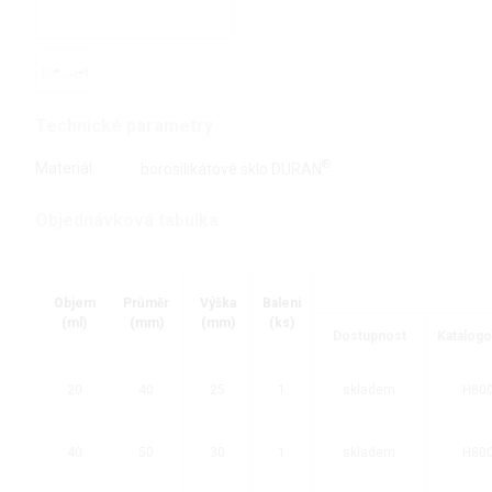
Technické parametry
®
Materiál
borosilikátové sklo DURAN
Objednávková tabulka
Objem
Průměr
Výška
Balení
(ml)
(mm)
(mm)
(ks)
Dostupnost
Katalogo
20
40
25
1
skladem
H80
40
50
30
1
skladem
H80