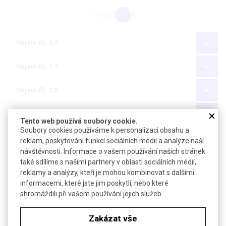
Kč
€
Objem (l): 0,8
Objem (l): 1,7
Objem (l): 2,8
Objem (l): 4,5
Tento web používá soubory cookie.
Soubory cookies používáme k personalizaci obsahu a
Objem (l): 6,5
reklam, poskytování funkcí sociálních médií a analýze naší
návštěvnosti. Informace o vašem používání našich stránek
Objem (l): 10,0
také sdílíme s našimi partnery v oblasti sociálních médií,
reklamy a analýzy, kteří je mohou kombinovat s dalšími
informacemi, které jste jim poskytli, nebo které
Objem (l): 13,0
shromáždili při vašem používání jejich služeb.
Uvedená hmotnost misek je pouze orientační
Zakázat vše