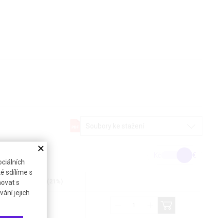
Soubory ke stažení
Kč
€
ciálních
é sdílíme s
Cena bez DPH (21%)
novat s
ání jejich
58,06 €