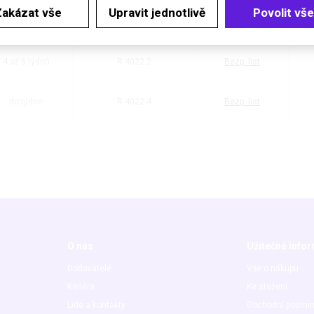
Zakázat vše
Upravit jednotlivě
Povolit vše
do týdne
R.4022.3
Bezp. list
4 až 6 týdnů
R.4022.2
Bezp. list
do týdne
R.4022.4
Bezp. list
O nás
Užitečné info
Dodavatelé
Vše o nákupu
Kariéra
Ke stažení
Lidé a kontakty
Obchodní podmí