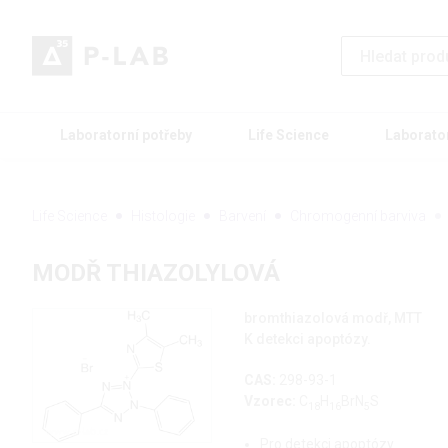
Laboratorní potřeby
Life Science
Laborato
Life Science
Histologie
Barvení
Chromogenní barviva
MODŘ THIAZOLYLOVÁ
bromthiazolová modř, MTT
K detekci apoptózy.
CAS:
298-93-1
Vzorec:
C
H
BrN
S
18
16
5
Pro detekci apoptózy