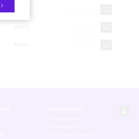
220,37 €
403,17 €
828,05 €
rmace
Kde nás najdete
City Park Hostivař
U Pekáren 1645/1
nky
102 00 Praha 10-Hostivař