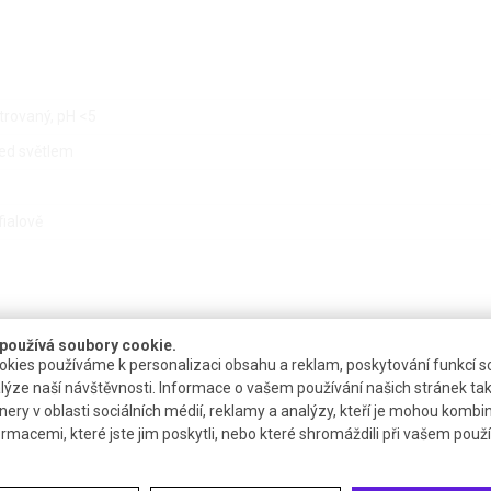
ltrovaný, pH <5
řed světlem
fialově
používá soubory cookie.
kies používáme k personalizaci obsahu a reklam, poskytování funkcí so
lýze naší návštěvnosti. Informace o vašem používání našich stránek tak
Dostupnost
Katalogové číslo
Dokumenty
nery v oblasti sociálních médií, reklamy a analýzy, kteří je mohou kombi
ormacemi, které jste jim poskytli, nebo které shromáždili při vašem použív
4 až 6 týdnů
T 17501
Bezp. list