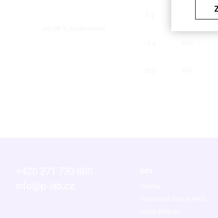
5 g
sklo
min 98 %, pro biochemii
10 g
sklo
25 g
sklo
+420 271 730 800
Info
info@p-lab.cz
Novinky
Vaše časté dotazy (FAQ)
Servis přístrojů