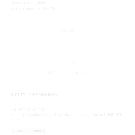
γ-butyrolaktam, γ-laktam
zelená alternativa k NMP/NEP
DETAIL
N-BUTYL-2-PYRROLIDON
NBP, TamiSolve™ NxG
Dipolární aprotické rozpouštědlo vhodné jako alternativa k NMP, NEP,
DMSO.
#Green Chemistry