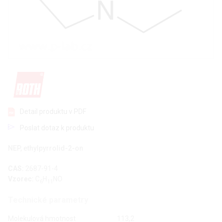
Detail produktu v PDF
Poslat dotaz k produktu
NEP, ethylpyrrolid-2-on
CAS:
2687-91-4
Vzorec:
C
H
NO
6
11
Technické parametry
Molekulová hmotnost
113,2