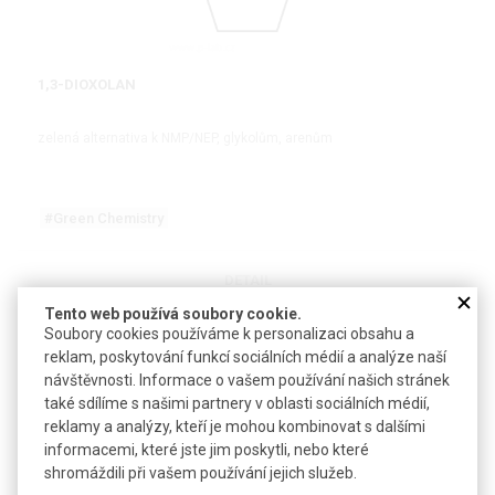
1,3-DIOXOLAN
zelená alternativa k NMP/NEP, glykolům, arenům
#Green Chemistry
DETAIL
Tento web používá soubory cookie.
Soubory cookies používáme k personalizaci obsahu a
reklam, poskytování funkcí sociálních médií a analýze naší
návštěvnosti. Informace o vašem používání našich stránek
také sdílíme s našimi partnery v oblasti sociálních médií,
reklamy a analýzy, kteří je mohou kombinovat s dalšími
informacemi, které jste jim poskytli, nebo které
shromáždili při vašem používání jejich služeb.