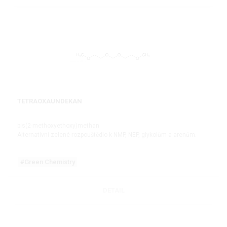
TETRAOXAUNDEKAN
bis(2-methoxyethoxy)methan
Alternativní zelené rozpouštědlo k NMP, NEP, glykolům a arenům.
#Green Chemistry
DETAIL