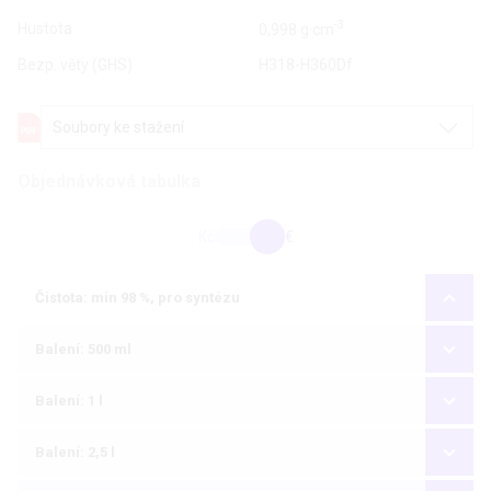
-3
Hustota
0,998 g·cm
Bezp. věty (GHS)
H318-H360Df
Soubory ke stažení
Objednávková tabulka
Kč
€
Čistota: min 98 %, pro syntézu
Balení: 500 ml
Balení: 1 l
Balení: 2,5 l