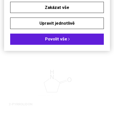
N-OKTYL-2-PYRROLIDON
Zakázat vše
NOP
zelená alternativa k NMP/NEP
Upravit jednotlivě
#Green Chemistry
Povolit vše
DETAIL
2-PYRROLIDON