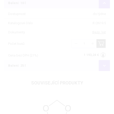
Balení: 10 l
Dostupnost
do týdne
Katalogové číslo
R.CN19.5
Dokumenty
Bezp. list
Počet kusů
1 193,24 €
Cena bez DPH (21%)
Balení: 25 l
SOUVISEJÍCÍ PRODUKTY