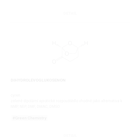
DETAIL
DIHYDROLEVOGLUKOSENON
cyren
zelené dipolární aprotické rozpouštědlo vhodné jako alternativa k
NMP, NEP, DMF, DMAC, DMSO
#Green Chemistry
DETAIL