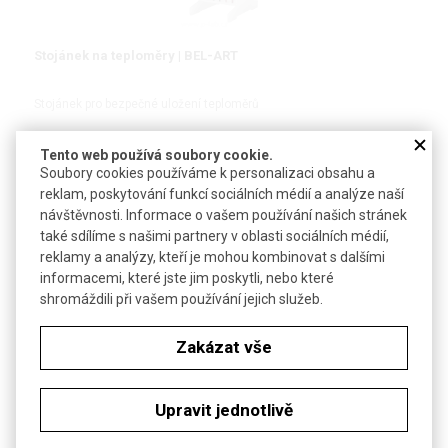
Stojánek na teploměry | BEL-ART
Stojánek pro bezpečné uložení teploměrů
Tento web používá soubory cookie.
Soubory cookies používáme k personalizaci obsahu a
reklam, poskytování funkcí sociálních médií a analýze naší
DETAIL
návštěvnosti. Informace o vašem používání našich stránek
také sdílíme s našimi partnery v oblasti sociálních médií,
NOVINKA
reklamy a analýzy, kteří je mohou kombinovat s dalšími
informacemi, které jste jim poskytli, nebo které
shromáždili při vašem používání jejich služeb.
Zakázat vše
Upravit jednotlivě
Stojánek na hustoměry | HEATHROW SCIENTIFIC