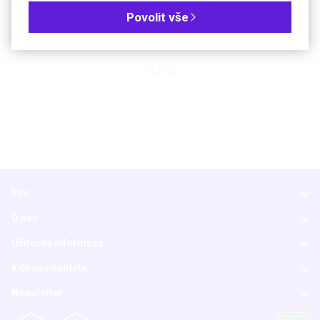
Stojan pro bezpečné uložení křehkých hustoměrů
Povolit vše
DETAIL
Info
O nás
Užitečné informace
Kde nás najdete
Newsletter