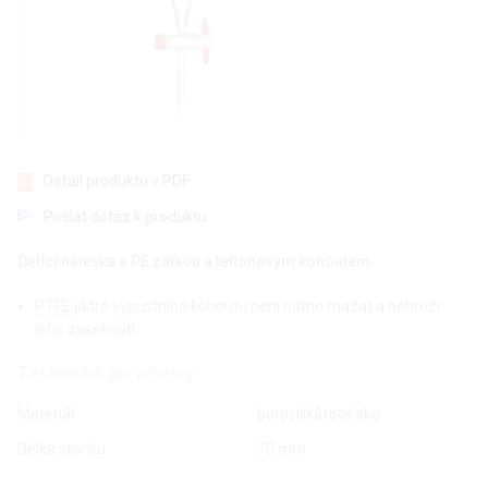
Detail produktu v PDF
Poslat dotaz k produktu
Dělící nálevka s PE zátkou a teflonovým kohoutem
PTFE
jádro výpustního kohoutu není nutno mazat a nehrozí
jeho zaseknutí
Technické parametry
Materiál
borosilikátové sko
Délka stonku
70 mm