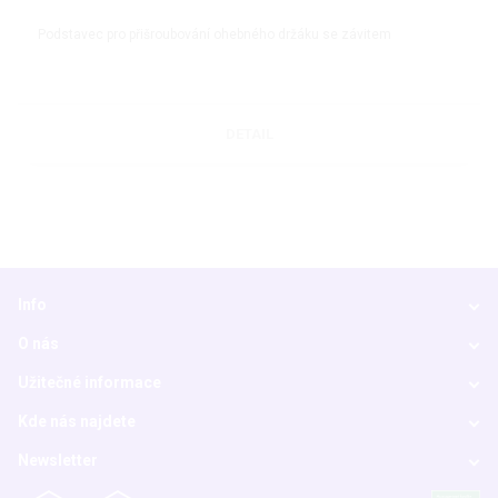
Podstavec pro přišroubování ohebného držáku se závitem
DETAIL
Info
O nás
Užitečné informace
Kde nás najdete
Newsletter