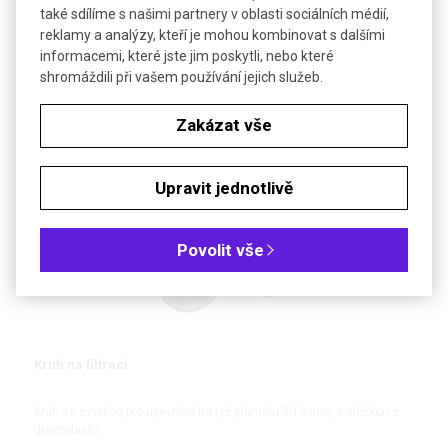
Podložka pracovní
také sdílíme s našimi partnery v oblasti sociálních médií,
reklamy a analýzy, kteří je mohou kombinovat s dalšími
informacemi, které jste jim poskytli, nebo které
Ochrana pracovní plochy - vrstva celulózy rychle absorbuje vše
shromáždili při vašem používání jejich služeb.
rozlité a vrstva polyetylenu zabrání znečištění chráněné plochy.
Zakázat vše
DETAIL
Upravit jednotlivě
Povolit vše
Kruh na filtraci
Kruh se svorkou pro upevnění na tyč průměru 5-12 mm, s vložkou z
dřevoplastu