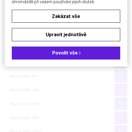
shromáždili při vašem používání jejich služeb.
Technické parametry
Zakázat vše
Materiál
borosilikátové sklo
Objednávková tabulka
Upravit jednotlivě
Kč
€
Povolit vše
Objem (ml): 25
Objem (ml): 50
Objem (ml): 100
Objem (ml): 250
Objem (ml): 500
Objem (ml): 1000