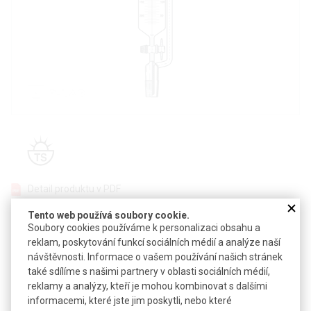
Detail produktu v PDF
Poslat dotaz k produktu
Tento web používá soubory cookie.
Soubory cookies používáme k personalizaci obsahu a
Válcovitá přikapávací nálevka z borosilikátového skla s
reklam, poskytování funkcí sociálních médií a analýze naší
teflonovým kladívkem a zábrusem
návštěvnosti. Informace o vašem používání našich stránek
také sdílíme s našimi partnery v oblasti sociálních médií,
PTFE
jádro výpustního kohoutu není nutno mazat a nehrozí
reklamy a analýzy, kteří je mohou kombinovat s dalšími
jeho zaseknutí
informacemi, které jste jim poskytli, nebo které