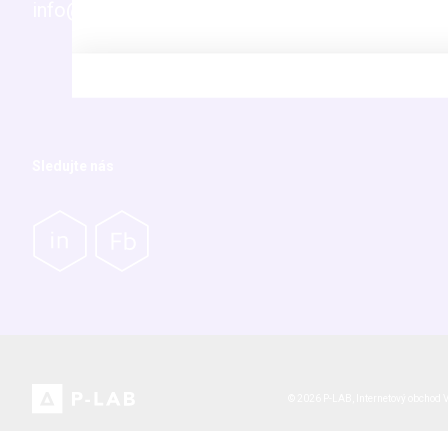
info@p-lab.cz
Novinky
Vaše časté dotazy (FAQ)
Servis přístrojů
Pro akcionáře
Sledujte nás
© 2026 P-LAB,
Internetový obchod
V