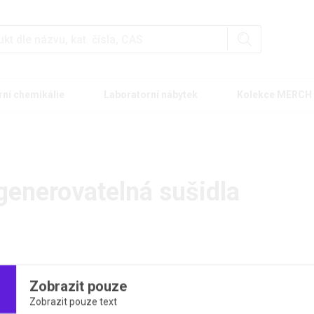
rní chemikálie
Laboratorní nábytek
Kolekce MERCH
generovatelná sušidla
Zobrazit pouze
 kategorie
Zobrazit pouze text