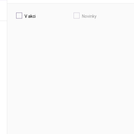
V akci
Novinky
AKČNÍ CENA
 SÍROVÁ
HLINÍK
DETAIL
DETAIL