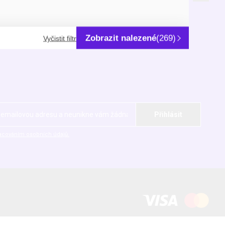
City Park Hostivař
U Pekáren 1645/1
nky
102 00 Praha 10-Hostivař
Zobrazit nalezené
(269)
Vyčistit filtr
ní osobních údajů
IČ: 63078601, DIČ: CZ63078601
acováním osobních údajů.