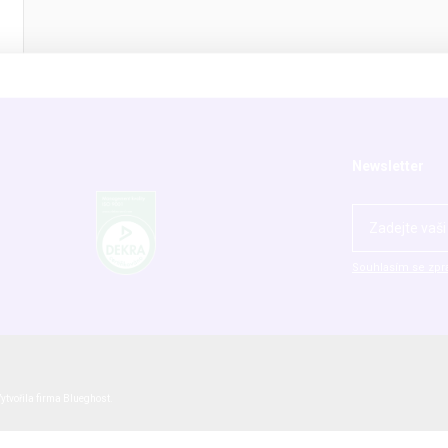
Dodavatelé
Vše o nákupu
Kariéra
Ke stažení
Lidé a kontakty
Obchodní podmí
Historie P-LAB
Zásady zpracová
Newsletter
Souhlasím se zpr
ytvořila firma
Blueghost
.