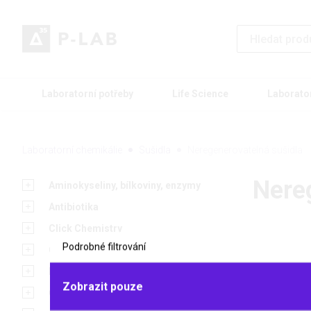
Laboratorní potřeby
Life Science
Laborato
Laboratorní chemikálie
Sušidla
Neregenerovatelná sušidla
Nere
Aminokyseliny, bílkoviny, enzymy
Antibiotika
Click Chemistry
Podrobné filtrování
Gely
Heterocykly a deriváty
Zobrazit pouze
Chelatační činidla
Zboží z