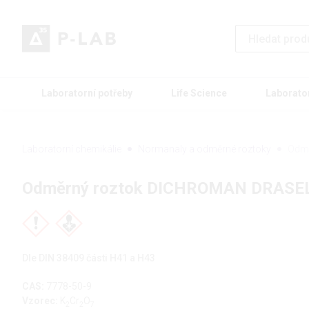
Laboratorní potřeby
Life Science
Laborato
Laboratorní chemikálie
Normanaly a odměrné roztoky
Odm
Odměrný roztok DICHROMAN DRASE
Dle DIN 38409 části H41 a H43
CAS:
7778-50-9
Vzorec:
K
Cr
O
2
2
7