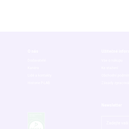
O nás
Užitečné info
Dodavatelé
Vše o nákupu
Kariéra
Ke stažení
Lidé a kontakty
Obchodní podmí
Historie P-LAB
Zásady zpracová
Newsletter