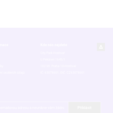
rmace
Kde nás najdete
City Park Hostivař
U Pekáren 1645/1
nky
102 00 Praha 10-Hostivař
ní osobních údajů
IČ: 63078601, DIČ: CZ63078601