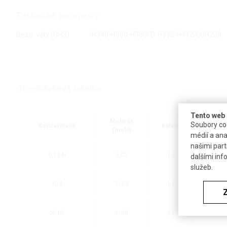
Technické parametry
Bezp. věty (GHS)
H340-H350-H360FD-H332-H412-EUH208
Objednávková tabulka
Tento web 
Molarita
Soubory coo
Koncentrace
Balení
Dost
(mol/l)
médií a ana
našimi part
0,12 N
0,02
1 l
do 
dalšími inf
služeb.
N/4
1/24
1 l
do 
N/10
1/60
1 l
do 