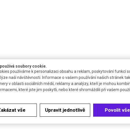
používá soubory cookie.
kies používáme k personalizaci obsahu a reklam, poskytování funkcí so
upnost
Katalogové číslo
Dokumenty
lýze naší návštěvnosti. Informace o vašem používání našich stránek tak
nery v oblasti sociálních médií, reklamy a analýzy, kteří je mohou kombi
týdne
R.P720.1
Bezp. list
ormacemi, které jste jim poskytli, nebo které shromáždili při vašem použív
týdne
R.P721.1
-
Zakázat vše
Upravit jednotlivě
Povolit vše
týdne
R.P722.1
Bezp. list