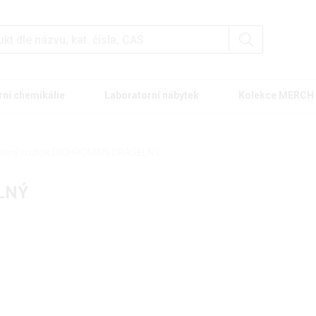
rní chemikálie
Laboratorní nábytek
Kolekce MERCH
ěrný roztok DICHROMAN DRASELNÝ
LNÝ