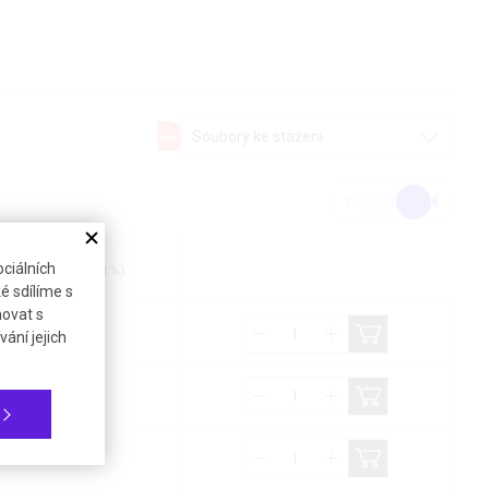
Soubory ke stažení
Kč
€
ciálních
Cena bez DPH (21%)
é sdílíme s
novat s
46,83 €
ání jejich
92,45 €
60,64 €