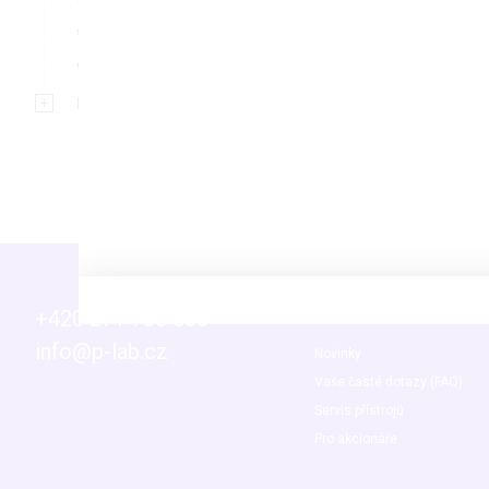
Vodní lázně
Vortexy
Vývěvy a příslušenství
Bezpečnost a ochranné prostředky
+420 271 730 800
Info
info@p-lab.cz
Novinky
Vaše časté dotazy (FAQ)
Servis přístrojů
Pro akcionáře