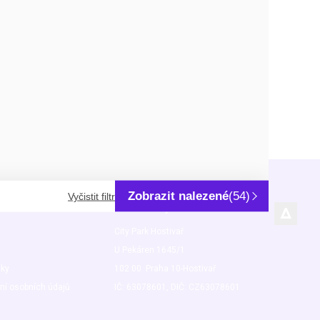
Zobrazit nalezené
(54)
Vyčistit filtr
rmace
Kde nás najdete
City Park Hostivař
U Pekáren 1645/1
nky
102 00 Praha 10-Hostivař
ní osobních údajů
IČ: 63078601, DIČ: CZ63078601