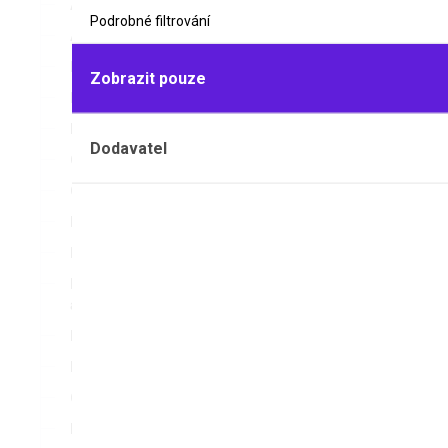
Analyzátory vlhkosti
Podrobné filtrování
Autoklávy
Baterie
Zobrazit pouze
Blokové lázně
Bodotávky
Dodavatel
Centrifugy
Cyclery
Dataloggery
Odparka ro
Elektroforézy
PARMER S
Hlukoměry, luxmetry a
Skleněná od
anemometry
nebo vymra
Homogenizátory
Hustoměry
Chladicí lázně
Inkubátory