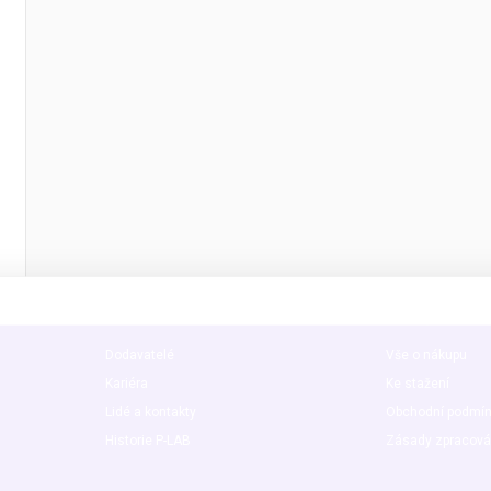
O nás
Užitečné info
Dodavatelé
Vše o nákupu
Kariéra
Ke stažení
Lidé a kontakty
Obchodní podmí
Historie P-LAB
Zásady zpracová