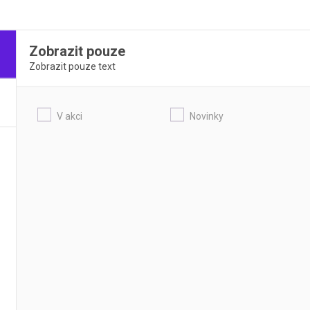
Zobrazit pouze
Zobrazit pouze text
V akci
Novinky
tační řady RE400 | COLE-
Odparka rotační řady Hei-VAP
TUART
parka s diagonálním, vertikálním
Univerzální odparky s unikátní těsn
žovacím typem chladiče
vakuového systému
DETAIL
DETAIL