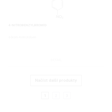
4-NITROBENZYLBROMID
α-brom-4-nitrotoluen
DETAIL
Načíst další produkty
1
2
3