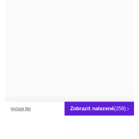
DETAIL
KYSELINA 2-AMINO-4-CHLORBENZOOVÁ
4-chloranthranilová kyselina
Zobrazit nalezené
(258)
Vyčistit filtr
DETAIL