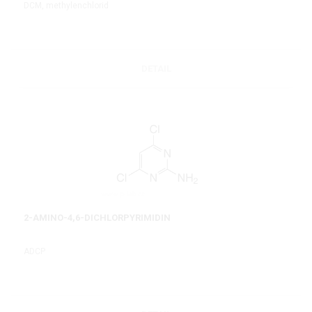
DCM, methylenchlorid
DETAIL
2-AMINO-4,6-DICHLORPYRIMIDIN
ADCP