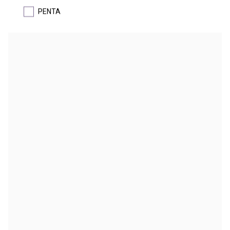
PENTA
BENZYLCHLORID
α-chlortoluen
DETAIL