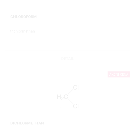
CHLOROFORM
trichlormethan
DETAIL
AKČNÍ CENA
DICHLORMETHAN