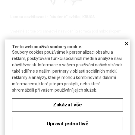
Lampa osvětlovací - "studené" světlo | KRÜSS
Světelné zdroje pro směrové nasvícení předmětů pod mikroskopem
Tento web používá soubory cookie.
Soubory cookies používáme k personalizaci obsahu a
reklam, poskytování funkcí sociálních médií a analýze naší
DETAIL
návštěvnosti. Informace o vašem používání našich stránek
také sdílíme s našimi partnery v oblasti sociálních médií,
reklamy a analýzy, kteří je mohou kombinovat s dalšími
informacemi, které jste jim poskytli, nebo které
shromáždili při vašem používání jejich služeb.
Zakázat vše
Upravit jednotlivě
Light Box Mini | HEATHROW SCIENTIFIC