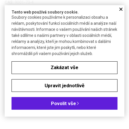
CAS:
9001-73-4
Tento web používá soubory cookie.
Technické parametry
Soubory cookies používáme k personalizaci obsahu a
reklam, poskytování funkcí sociálních médií a analýze naší
Bezp. věty
H334-H335-H315-H319
návštěvnosti. Informace o vašem používání našich stránek
Teplota skladování
+4 °C
také sdílíme s našimi partnery v oblasti sociálních médií,
reklamy a analýzy, kteří je mohou kombinovat s dalšími
informacemi, které jste jim poskytli, nebo které
Soubory ke stažení
shromáždili při vašem používání jejich služeb.
Objednávková tabulka
Zakázat vše
Kč
€
Upravit jednotlivě
Čistota: pro biochemii
Povolit vše
Akční cena platná do 30.9.2026