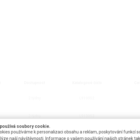
)
Dostupnost
Katalogové číslo
Ce
2 týdny
L910052
2 týdny
L910053
používá soubory cookie.
kies používáme k personalizaci obsahu a reklam, poskytování funkcí so
2 týdny
L080071
lýze naší návštěvnosti. Informace o vašem používání našich stránek tak