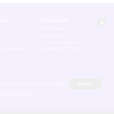
rmace
Kde nás najdete
City Park Hostivař
U Pekáren 1645/1
nky
102 00 Praha 10-Hostivař
ní osobních údajů
IČ: 63078601, DIČ: CZ63078601
acováním osobních údajů.