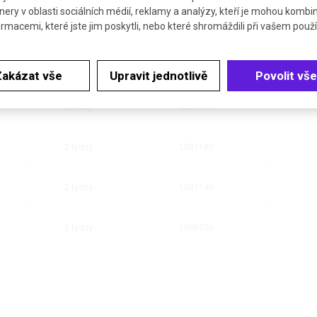
nery v oblasti sociálních médií, reklamy a analýzy, kteří je mohou kombi
ormacemi, které jste jim poskytli, nebo které shromáždili při vašem použív
2 týdny
L081170
skladem
L081130
Zakázat vše
Upravit jednotlivě
Povolit vše
2 týdny
L081150
2 týdny
L081180
2 týdny
L081140
2 týdny
L080200