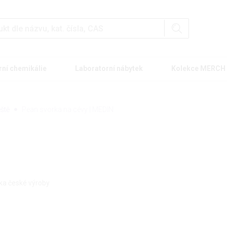
rní chemikálie
Laboratorní nábytek
Kolekce MERCH
eště
Pean svorka na cévy | MEDIN
rka české výroby