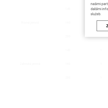
našimi part
dalšími inf
145
1
služeb.
Rovná jemná
160
1
200
1
145
1
Zahnutá jemná
160
1
200
1