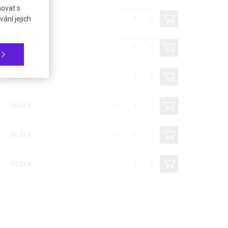
novat s
ání jejich
36,60 €
35,35 €
41,49 €
36,60 €
34,68 €
57,26 €