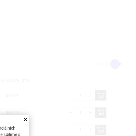
Kč
€
na bez DPH (21%)
21,29 €
24,54 €
ciálních
32,72 €
é sdílíme s