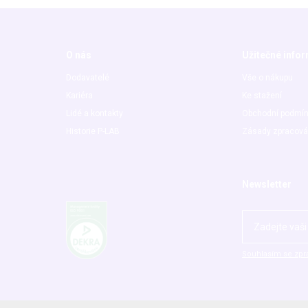
O nás
Užitečné info
Dodavatelé
Vše o nákupu
Kariéra
Ke stažení
Lidé a kontakty
Obchodní podmí
Historie P-LAB
Zásady zpracová
Newsletter
Souhlasím se zpr