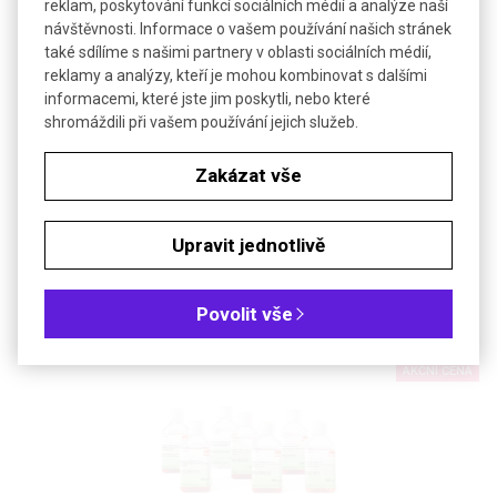
reklam, poskytování funkcí sociálních médií a analýze naší
Teplota skladování
≤ -15 °C
návštěvnosti. Informace o vašem používání našich stránek
také sdílíme s našimi partnery v oblasti sociálních médií,
reklamy a analýzy, kteří je mohou kombinovat s dalšími
Soubory ke stažení
informacemi, které jste jim poskytli, nebo které
shromáždili při vašem používání jejich služeb.
Objednávková tabulka
Zakázat vše
Kč
€
Upravit jednotlivě
Popis: Penicilin-Streptomycin směs (100x)
Povolit vše
SOUVISEJÍCÍ PRODUKTY
AKČNÍ CENA