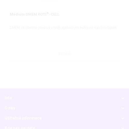
®
Médium DMEM ROTI
-CELL
DMEM se obecně používá v řadě aplikací pro kultivaci savčích buněk
DETAIL
Info
O nás
Užitečné informace
Kde nás najdete