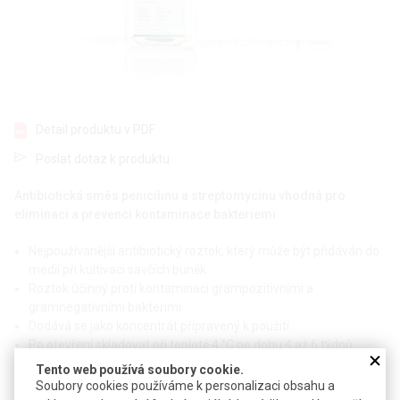
Detail produktu v PDF
Poslat dotaz k produktu
Antibiotická směs penicilinu a streptomycinu vhodná pro
eliminaci a prevenci kontaminace bakteriemi
Nejpoužívanější antibiotický roztok, který může být přidáván do
médií při kultivaci savčích buněk
Roztok účinný proti kontaminaci grampozitivními a
gramnegativními bakterimi
Dodává se jako koncentrát připravený k použití
Po otevření skladovat při teplotě 4 °C po dobu 4 až 6 týdnů
Tento web používá soubory cookie.
Technické parametry
Soubory cookies používáme k personalizaci obsahu a