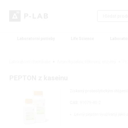
Laboratorní potřeby
Life Science
Laborato
Laboratorní chemikálie
Aminokyseliny, bílkoviny, enzymy
PE
PEPTON z kaseinu
Získaný proteolytickým štěpen
CAS:
91079-40-2
Levný pepton využívaný jako a