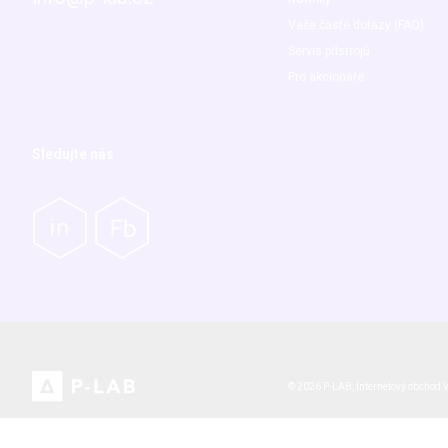
Vaše časté dotazy (FAQ)
Servis přístrojů
Pro akcionáře
Sledujte nás
© 2026 P-LAB,
Internetový obchod
V