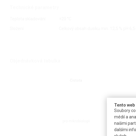
Technické parametry
Teplota skladování
+20 °C
Složení
Celkový obsah dusíku min. 12,5 % pH 6,5
Objednávková tabulka
Čistota
Tento web 
Soubory coo
médií a ana
pro mikrobiologii
našimi part
dalšími inf