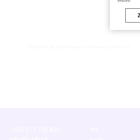
služeb.
CELLPURE®, pro buněčné kultury, endotoxiny pod 200 E.U./g
+420 271 730 800
Info
info@p-lab.cz
Novinky