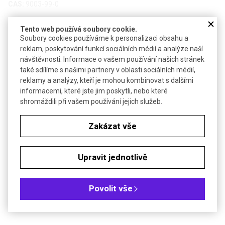
CAS:
9003-99-0
Technické parametry
Tento web používá soubory cookie.
Soubory cookies používáme k personalizaci obsahu a
Bezp. věty (GHS)
H317-H334
reklam, poskytování funkcí sociálních médií a analýze naší
Teplota skladování
-20 °C
návštěvnosti. Informace o vašem používání našich stránek
také sdílíme s našimi partnery v oblasti sociálních médií,
reklamy a analýzy, kteří je mohou kombinovat s dalšími
Soubory ke stažení
informacemi, které jste jim poskytli, nebo které
shromáždili při vašem používání jejich služeb.
Objednávková tabulka
Zakázat vše
Kč
€
Upravit jednotlivě
Čistota: min 250 U/mg materiálu
Jedna jednotka (U) je definována jako množství enzymu, které
Povolit vše
katalyzuje produkci 1 mg purpurogalinu z pyrogalolu/20 sekund při
pH 6,0 a 20 °C.