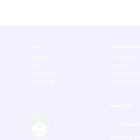
O nás
Užitečné info
Dodavatelé
Vše o nákupu
Kariéra
Ke stažení
Lidé a kontakty
Obchodní podmí
Historie P-LAB
Zásady zpracová
Newsletter
Souhlasím se zpr