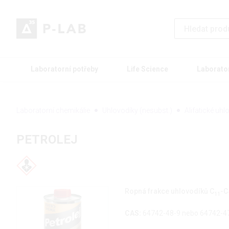
Laboratorní potřeby
Life Science
Laborato
Laboratorní chemikálie
Uhlovodíky (nesubst.)
Alifatické uhl
PETROLEJ
Ropná frakce uhlovodíků C
-C
11
CAS:
64742-48-9 nebo 64742-4