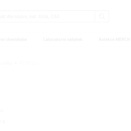
rní chemikálie
Laboratorní nábytek
Kolekce MERCH
ovodíky
PETROLEJ
.
14
7-8