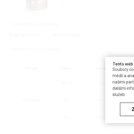
Technické parametry
Bezp.věty (GHS)
H304-EUH066
Objednávková tabulka
Tento web 
Čistota
Balení
Dostupnost
Soubory coo
médií a ana
našimi part
700 ml
skladem
dalšími inf
služeb.
technický
4 l
2 až 3 týdny
9 l
2 až 3 týdny