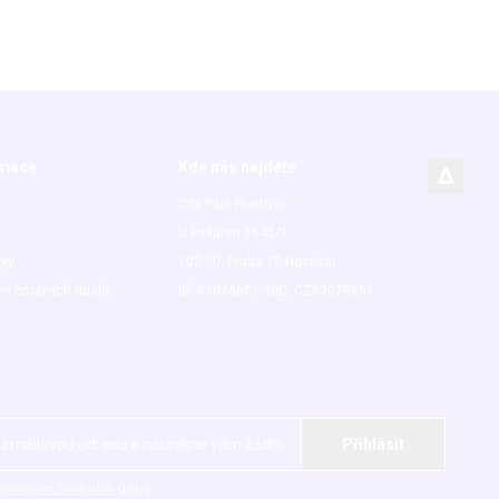
rmace
Kde nás najdete
City Park Hostivař
U Pekáren 1645/1
nky
102 00 Praha 10-Hostivař
ní osobních údajů
IČ: 63078601, DIČ: CZ63078601
acováním osobních údajů.