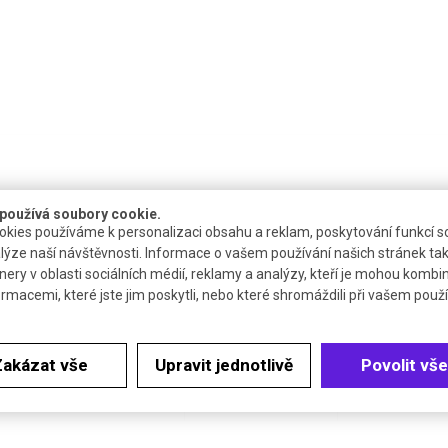
používá soubory cookie.
Katalogové číslo
Dokumenty
Cena be
kies používáme k personalizaci obsahu a reklam, poskytování funkcí so
lýze naší návštěvnosti. Informace o vašem používání našich stránek tak
nery v oblasti sociálních médií, reklamy a analýzy, kteří je mohou kombi
P 31501
Bezp. list
ormacemi, které jste jim poskytli, nebo které shromáždili při vašem použív
P 31502
Bezp. list
1
Zakázat vše
Upravit jednotlivě
Povolit vše
P 31503
Bezp. list
3