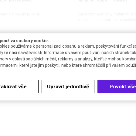
dge
pH | HANNA
Multimetr edge
| HANNA
metr pro měření pH a ORP
Univerzální přenosný multimetr pro
vodivosti a koncentrace rozpuštěn
používá soubory cookie.
DETAIL
DETAIL
kies používáme k personalizaci obsahu a reklam, poskytování funkcí so
lýze naší návštěvnosti. Informace o vašem používání našich stránek tak
nery v oblasti sociálních médií, reklamy a analýzy, kteří je mohou kombi
ormacemi, které jste jim poskytli, nebo které shromáždili při vašem použív
Zakázat vše
Upravit jednotlivě
Povolit vše