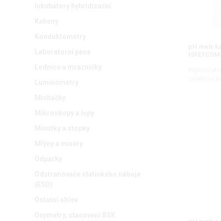
Inkubátory hybridizační
Kahany
Konduktometry
pH metr ka
Laboratorní pece
ISFETCOM
Lednice a mrazničky
Kapesní pH m
selektivní 
Luminometry
Míchačky
Mikroskopy a lupy
Minutky a stopky
Mlýny a mixéry
Odparky
Odstraňovače statického náboje
(ESD)
Ostatní ohřev
Oxymetry, stanovení BSK