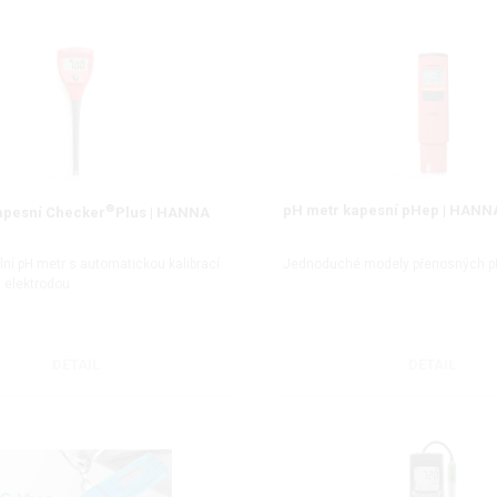
®
pH metr kapesní pHep | HANN
apesní Checker
Plus | HANNA
lní pH metr s automatickou kalibrací
Jednoduché modely přenosných p
 elektrodou
DETAIL
DETAIL