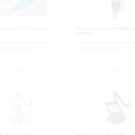
pesní s IS FET elektrodou |
pH metr přenosný HI 991001 a H
HANNA
etry, které používají iontově
Voděodolné pH metry s robustní el
křemíkový čipový senzor
nerozbitným kovovým tělem
DETAIL
DETAIL
®
®