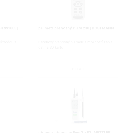
I 991003 |
pH metr přenosný PHM 230 | DOSTMANN
ektrodou s
Bateriový přenosný pH metr s možností zápisu
dat na SD kartu
DETAIL
pH metr přenosný FiveGo F2 | METTLER