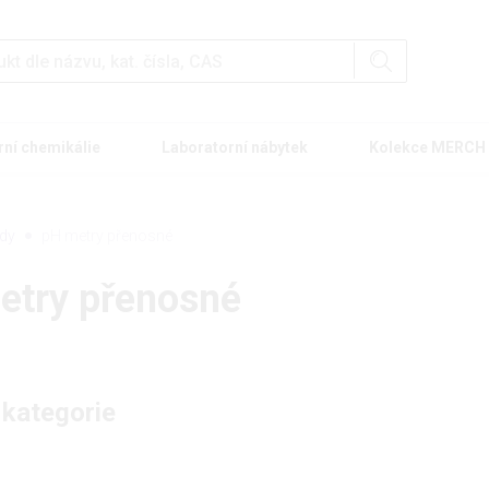
rní chemikálie
Laboratorní nábytek
Kolekce MERCH
ody
pH metry přenosné
etry přenosné
 kategorie