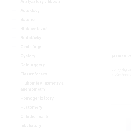
Analyzátory vlhkosti
Autoklávy
Baterie
Blokové lázně
Bodotávky
Centrifugy
Cyclery
pH metr k
Dataloggery
Lehký digitá
Elektroforézy
a výměnnou
Hlukoměry, luxmetry a
anemometry
Homogenizátory
Hustoměry
Chladicí lázně
Inkubátory