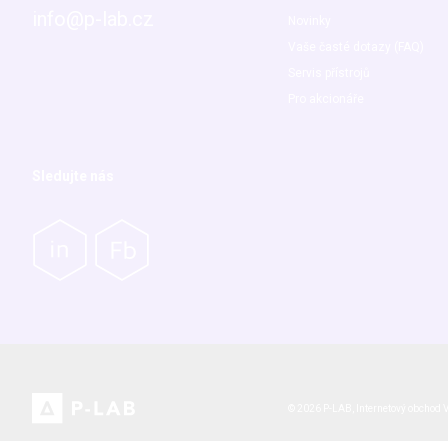
info@p-lab.cz
Novinky
Vaše časté dotazy (FAQ)
Servis přístrojů
Pro akcionáře
Sledujte nás
© 2026 P-LAB,
Internetový obchod
V