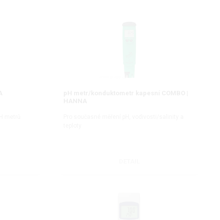
A
pH metr/konduktometr kapesní COMBO |
HANNA
H metrů
Pro současné měření pH, vodivosti/salinity a
teploty
DETAIL