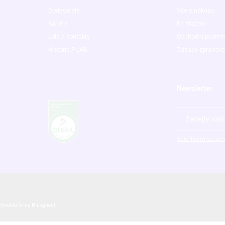
Dodavatelé
Vše o nákupu
Kariéra
Ke stažení
Lidé a kontakty
Obchodní podmí
Historie P-LAB
Zásady zpracová
Newsletter
Souhlasím se zpr
ytvořila firma
Blueghost
.