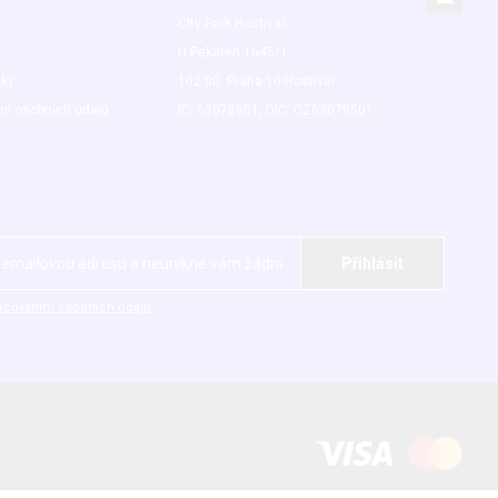
City Park Hostivař
U Pekáren 1645/1
nky
102 00 Praha 10-Hostivař
ní osobních údajů
IČ: 63078601, DIČ: CZ63078601
acováním osobních údajů.