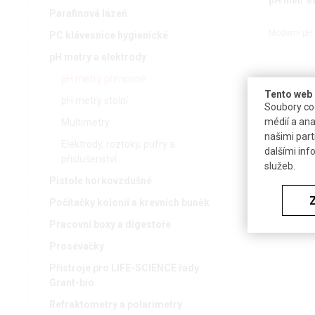
pH metr e
Parafinová lázeň
Moderní pH 
PC klávesnice hygienické
pH metry a elektrody
pH metry přenosné
Tento web 
pH metry stolní
Soubory coo
médií a ana
Multimetry
našimi part
Elektrody, roztoky, pufry a
dalšími inf
příslušenství
služeb.
Pistole horkovzdušné
Počítačky kolonií a krevních buněk
Pracovní boxy a digestoře
Prosévačky
Přístroje pro LIFE-SCIENCE řady
Grant-bio
Refraktometry a polarimetry