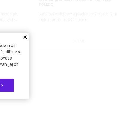
TOLEDO
 měření pH,
Bateriový vodotěsný a prachotěsný přenosný pH
ého kyslíku
metr s pamětí pro 200 měření
DETAIL
ciálních
é sdílíme s
novat s
ání jejich