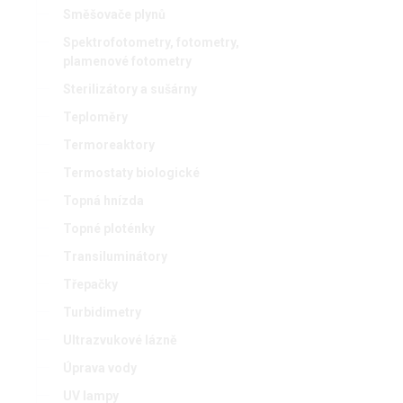
Směšovače plynů
Spektrofotometry, fotometry,
plamenové fotometry
Sterilizátory a sušárny
Teploměry
Termoreaktory
Termostaty biologické
Topná hnízda
Topné ploténky
Transiluminátory
Třepačky
Turbidimetry
Ultrazvukové lázně
Úprava vody
UV lampy