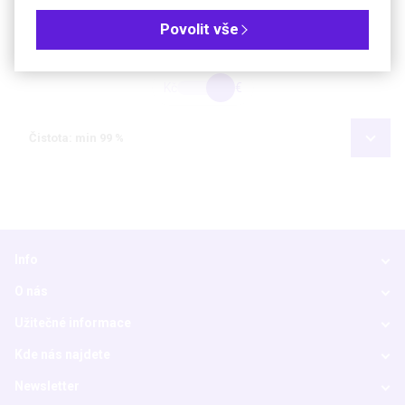
Povolit vše
Objednávková tabulka
Kč
€
Čistota: min 99 %
Info
O nás
Užitečné informace
Kde nás najdete
Newsletter