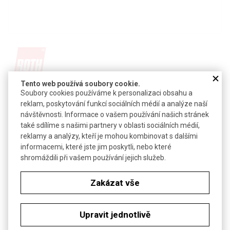
Tento web používá soubory cookie.
Detail produktu v PDF
Soubory cookies používáme k personalizaci obsahu a
reklam, poskytování funkcí sociálních médií a analýze naší
Poslat dotaz k produktu
návštěvnosti. Informace o vašem používání našich stránek
také sdílíme s našimi partnery v oblasti sociálních médií,
piperazin-N,N`-bis-(2-ethansulfonová kyselina)
reklamy a analýzy, kteří je mohou kombinovat s dalšími
informacemi, které jste jim poskytli, nebo které
CAS:
5625-37-6
shromáždili při vašem používání jejich služeb.
Vzorec:
C
H
N
O
S
8
18
2
6
2
Technické parametry
Zakázat vše
Molekulová hmotnost
302,37
Upravit jednotlivě
Soubory ke stažení