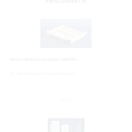
PŘÍSLUŠENSTVÍ
Miska odkládací na pipety | KARTELL
Pro odkládání pipet v horizontální poloze
DETAIL