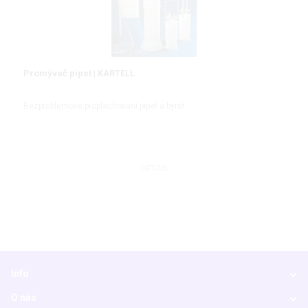
Promývač pipet | KARTELL
Bezproblémové proplachování pipet a byret
DETAIL
Info
O nás