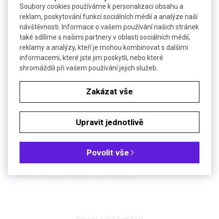
Soubory cookies používáme k personalizaci obsahu a
reklam, poskytování funkcí sociálních médií a analýze naší
Objem (ml): 25
návštěvnosti. Informace o vašem používání našich stránek
také sdílíme s našimi partnery v oblasti sociálních médií,
Objem (ml): 30
reklamy a analýzy, kteří je mohou kombinovat s dalšími
informacemi, které jste jim poskytli, nebo které
Objem (ml): 40
shromáždili při vašem používání jejich služeb.
Objem (ml): 50
Zakázat vše
Objem (ml): 75
Upravit jednotlivě
Objem (ml): 100
Povolit vše
Objem (ml): 200
*Pozn.: Udávaná délka je pouze orientační.