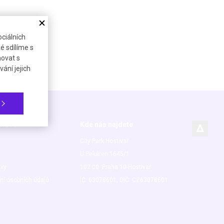
ciálních
é sdílíme s
novat s
ání jejich
rmace
Kde nás najdete
City Park Hostivař
U Pekáren 1645/1
nky
102 00 Praha 10-Hostivař
ní osobních údajů
IČ: 63078601, DIČ: CZ63078601