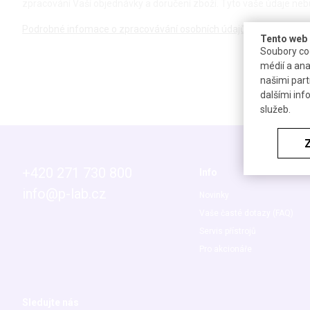
zpracování Vaší objednávky a doručení zboží. Tyto vaše údaje neb
Podrobné infomace o zpracovávání osobních údajů.
Tento web 
Soubory coo
médií a ana
našimi part
dalšími inf
služeb.
+420 271 730 800
Info
info@p-lab.cz
Novinky
Vaše časté dotazy (FAQ)
Servis přístrojů
Pro akcionáře
Sledujte nás