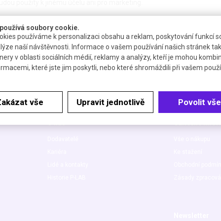
udou použity k jinému účelu ani pro marketing.
používá soubory cookie.
kies používáme k personalizaci obsahu a reklam, poskytování funkcí so
lýze naší návštěvnosti. Informace o vašem používání našich stránek tak
nery v oblasti sociálních médií, reklamy a analýzy, kteří je mohou kombi
ormacemi, které jste jim poskytli, nebo které shromáždili při vašem použív
Zakázat vše
Upravit jednotlivě
Povolit vše
O nás
Užitečné info
Dodavatelé
Vše o nákupu
Kariéra
Ke stažení
Lidé a kontakty
Obchodní podmí
Historie P-LAB
Zásady zpracová
Newsletter