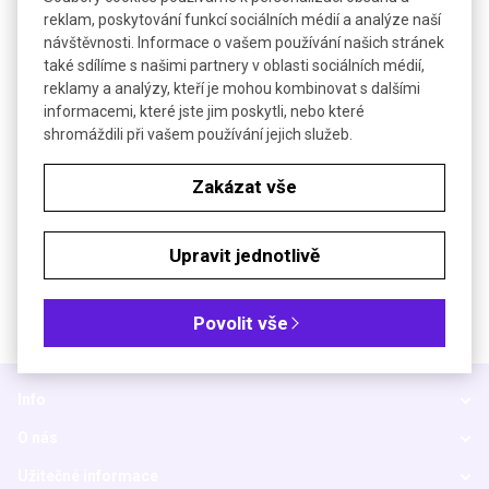
reklam, poskytování funkcí sociálních médií a analýze naší
návštěvnosti. Informace o vašem používání našich stránek
®
Box pracovní Techni-Dome
360 | BEL-ART
také sdílíme s našimi partnery v oblasti sociálních médií,
reklamy a analýzy, kteří je mohou kombinovat s dalšími
informacemi, které jste jim poskytli, nebo které
Kulatý box s otvory pro upevnění manipulačních rukavic
shromáždili při vašem používání jejich služeb.
Zakázat vše
DETAIL
Upravit jednotlivě
Povolit vše
Info
O nás
Užitečné informace