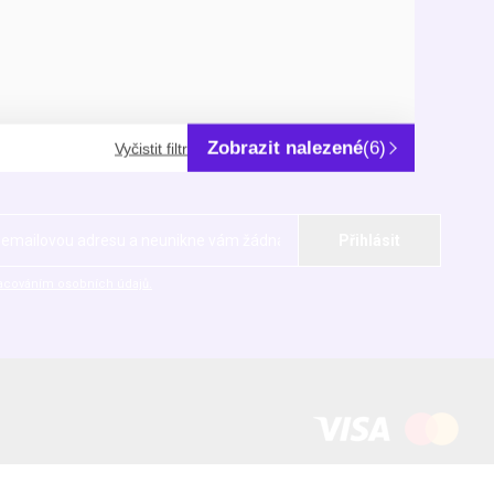
City Park Hostivař
U Pekáren 1645/1
nky
102 00 Praha 10-Hostivař
ní osobních údajů
IČ: 63078601, DIČ: CZ63078601
Zobrazit nalezené
(6)
Vyčistit filtr
acováním osobních údajů.