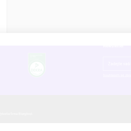
Dodavatelé
Vše o nákupu
Kariéra
Ke stažení
Lidé a kontakty
Obchodní podmí
Historie P-LAB
Zásady zpracová
Newsletter
Souhlasím se zpr
ytvořila firma
Blueghost
.