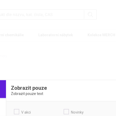
rní chemikálie
Laboratorní nábytek
Kolekce MERCH
mery
ery
Zobrazit pouze
Zobrazit pouze text
 kategorie
V akci
Novinky