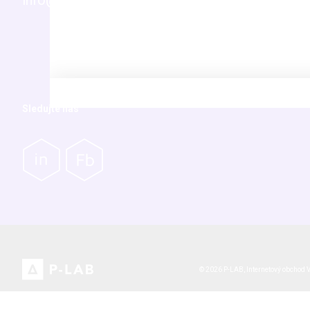
info@p-lab.cz
Novinky
Vaše časté dotazy (FAQ)
Servis přístrojů
Pro akcionáře
Sledujte nás
© 2026 P-LAB,
Internetový obchod
V