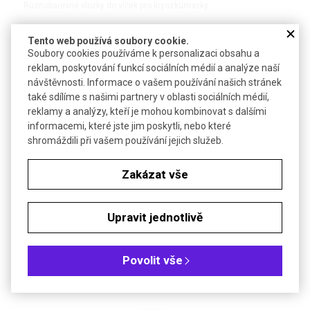
Různobarevné vložky do víček pro kryozkumavky
Tento web používá soubory cookie.
Soubory cookies používáme k personalizaci obsahu a
reklam, poskytování funkcí sociálních médií a analýze naší
DETAIL
návštěvnosti. Informace o vašem používání našich stránek
také sdílíme s našimi partnery v oblasti sociálních médií,
reklamy a analýzy, kteří je mohou kombinovat s dalšími
informacemi, které jste jim poskytli, nebo které
shromáždili při vašem používání jejich služeb.
Zakázat vše
Upravit jednotlivě
Držák kryozkumavek | SIMPORT
Hliníkový držák na zamražovací zkumavky 1,2 nebo 2,0 ml pro
Povolit vše
ukládání v nádobách s tekutým dusíkem