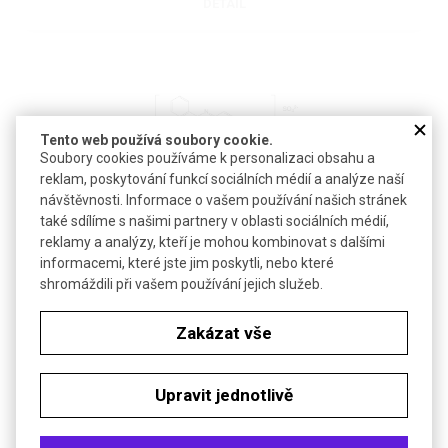
DETAIL
Tento web používá soubory cookie.
Soubory cookies používáme k personalizaci obsahu a
reklam, poskytování funkcí sociálních médií a analýze naší
návštěvnosti. Informace o vašem používání našich stránek
MODŘ NILSKÁ A
také sdílíme s našimi partnery v oblasti sociálních médií,
reklamy a analýzy, kteří je mohou kombinovat s dalšími
informacemi, které jste jim poskytli, nebo které
C.I.51180, Nile blue sulphate
shromáždili při vašem používání jejich služeb.
Zakázat vše
DETAIL
Upravit jednotlivě