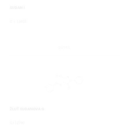
SUDAN I
C. I. 12055
DETAIL
ŽLUŤ SUDANOVÁ G
C.I.12700