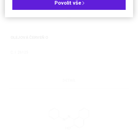
Povolit vše
OLEJOVÁ ČERVEŇ O
C. I. 26125
DETAIL