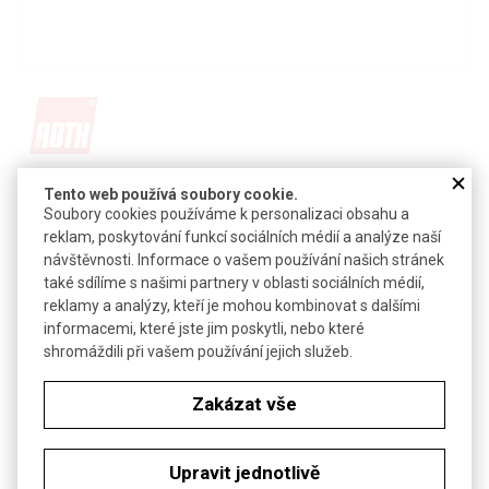
Detail produktu v PDF
Tento web používá soubory cookie.
Soubory cookies používáme k personalizaci obsahu a
Poslat dotaz k produktu
reklam, poskytování funkcí sociálních médií a analýze naší
návštěvnosti. Informace o vašem používání našich stránek
C. I. 45010
také sdílíme s našimi partnery v oblasti sociálních médií,
reklamy a analýzy, kteří je mohou kombinovat s dalšími
CAS:
2150-48-3
informacemi, které jste jim poskytli, nebo které
Vzorec:
C
H
Cl
Fe
N
O
42
54
8
2
4
2
shromáždili při vašem používání jejich služeb.
Technické parametry
Zakázat vše
Molekulová hmotnost
1042,22 g/mol
Pracovní roztok
0,1 g v 100 ml vody
Upravit jednotlivě