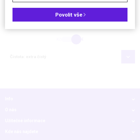
Soubory ke stažení
Povolit vše
Objednávková tabulka
Kč
€
Čistota: extra čistý
Info
O nás
Užitečné informace
Kde nás najdete