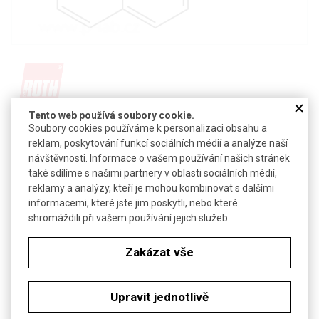
Tento web používá soubory cookie.
Detail produktu v PDF
Soubory cookies používáme k personalizaci obsahu a
reklam, poskytování funkcí sociálních médií a analýze naší
Poslat dotaz k produktu
návštěvnosti. Informace o vašem používání našich stránek
také sdílíme s našimi partnery v oblasti sociálních médií,
Racemický fosfinový ligand
reklamy a analýzy, kteří je mohou kombinovat s dalšími
CAS:
98327-87-8
informacemi, které jste jim poskytli, nebo které
Vzorec:
C
H
P
shromáždili při vašem používání jejich služeb.
44
32
2
Technické parametry
Zakázat vše
Molekulová hmotnost
622,69
Upravit jednotlivě
Soubory ke stažení