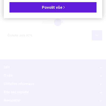
Povolit vše
Objednávková tabulka
Kč
€
Čistota: min 97 %
Info
O nás
Užitečné informace
Kde nás najdete
Newsletter