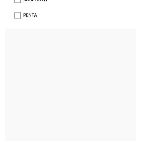
#Green Chemistry
PENTA
DETAIL
CHELATON III
dihydrát disodné soli kyseliny ethylendiamintetraoctové, EDTA Na
,
2
komplexon III, kyselina ethylendiaminotetraoctová disodná sůl
dihydrát
DETAIL