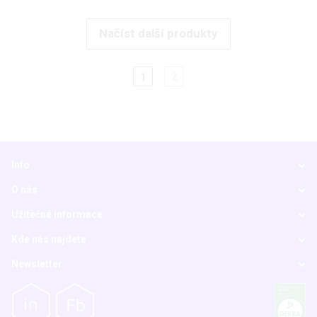
Načíst další produkty
1
2
Info
O nás
Užitečné informace
Kde nás najdete
Newsletter