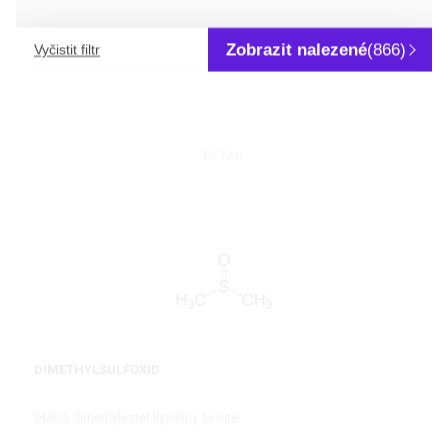
PEROXID VODÍKU
Zobrazit nalezené
(866)
Vyčistit filtr
DETAIL
DIMETHYLSULFOXID
DMSO, dimethylester kyseliny siřičité