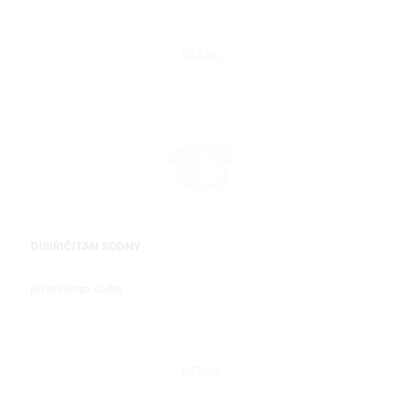
DETAIL
DISIŘIČITAN SODNÝ
pyrosiřičitan sodný
DETAIL