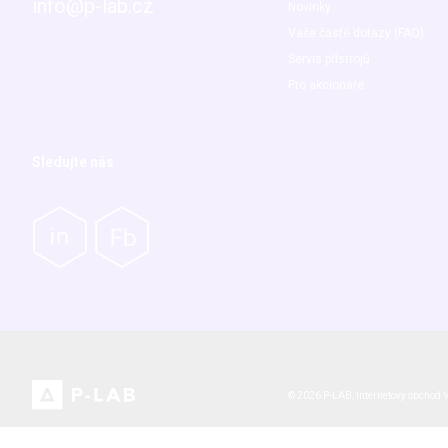
info@p-lab.cz
Novinky
Vaše časté dotazy (FAQ)
Servis přístrojů
Pro akcionáře
Sledujte nás
© 2026 P-LAB,
Internetový obchod
V