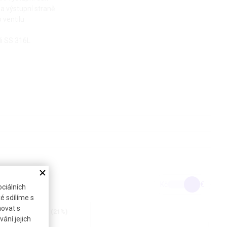
a výstupní straně
 ventilu
li SS 316L
Kč
€
ciálních
é sdílíme s
novat s
Cena bez DPH (21%)
ání jejich