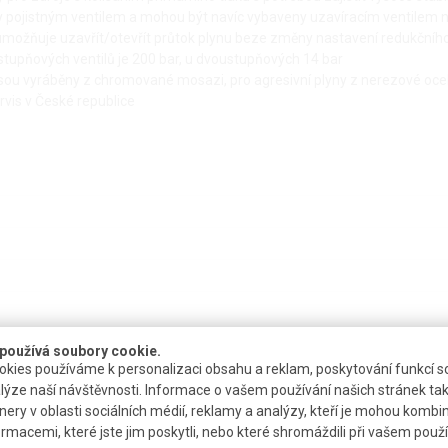
y pojistným ventilem a mohou být navíc vybaveny uzavíracím ventilem n
umožňuje uzavřít/otevřít průtok plynu beze změny nastavení redukčního
stupňových ventilů je 200 bar, u dvoustupňových 14 bar
 jsou vyráběny z chromované mosazi, pro agresivní plyny z nerezové oce
rvis v České republice
používá soubory cookie.
kies používáme k personalizaci obsahu a reklam, poskytování funkcí so
lýze naší návštěvnosti. Informace o vašem používání našich stránek tak
nery v oblasti sociálních médií, reklamy a analýzy, kteří je mohou kombi
avírací ventil
Dostupnost
Katalogové číslo
ormacemi, které jste jim poskytli, nebo které shromáždili při vašem použív