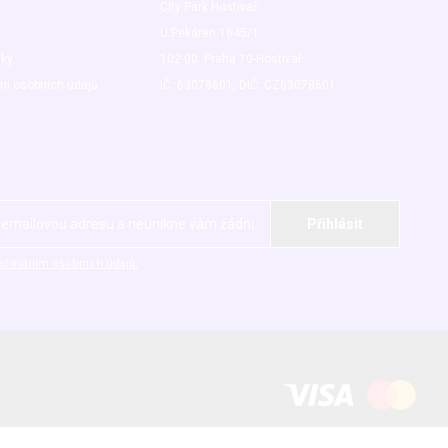
City Park Hostivař
U Pekáren 1645/1
nky
102 00 Praha 10-Hostivař
ní osobních údajů
IČ: 63078601, DIČ: CZ63078601
acováním osobních údajů.