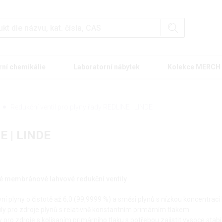
rní chemikálie
Laboratorní nábytek
Kolekce MERCH
Redukční ventil pro plyny řady REDLINE | LINDE
NE | LINDE
 membránové lahvové redukční ventily
ní plyny o čistotě až 6,0 (99,9999 %) a směsi plynů s nízkou koncentrací
y pro zdroje plynů s relativně konstantním primárním tlakem
pro zdroje s kolísaním primárního tlaku s potřebou zajistit vysoce stabil