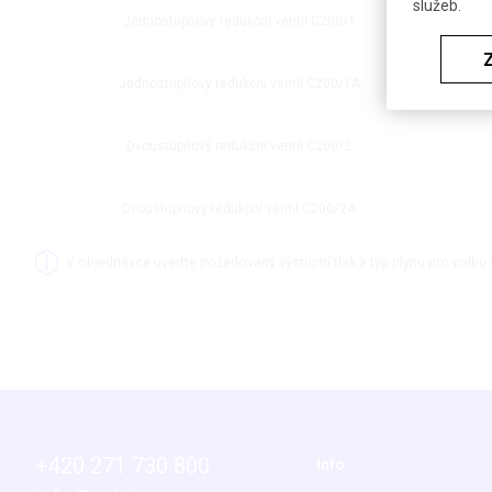
služeb.
Jednostupňový redukční ventil C200/1
Jednostupňový redukční ventil C200/1A
Dvoustupňový redukční ventil C200/2
Dvoustupňový redukční ventil C200/2A
V objednávce uveďte požadovaný výstupní tlak a typ plynu pro volbu 
+420 271 730 800
Info