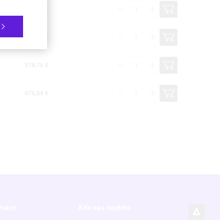
419,66 €
516,99 €
578,76 €
676,04 €
rmace
Kde nás najdete