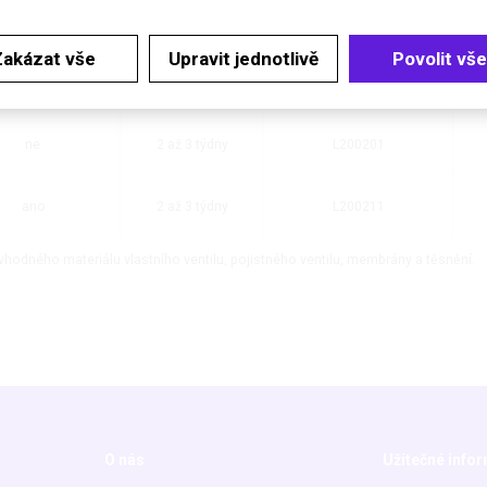
ne
2 až 3 týdny
L200101
Zakázat vše
Upravit jednotlivě
Povolit vše
ano
2 až 3 týdny
L200111
ne
2 až 3 týdny
L200201
ano
2 až 3 týdny
L200211
vhodného materiálu vlastního ventilu, pojistného ventilu, membrány a těsnění.
O nás
Užitečné info