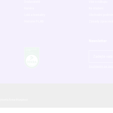
Dodavatelé
Vše o nákupu
Kariéra
Ke stažení
Lidé a kontakty
Obchodní podmí
Historie P-LAB
Zásady zpracová
Newsletter
Souhlasím se zpr
ytvořila firma
Blueghost
.