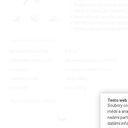
Redukční ventily jsou opatřen
Verze s uzavíracím ventilem 
Maximální výstupní tlak jedno
Ventily pro neagresivní plyny
Výroba, záruční i pozáruční se
Technické parametry
Maximální vstupní tlak
230 bar
Vysokotlaký vstup lahve
přípojka podle normy DIN 477
Vývod plynu
kompresní šroubení 6 mm
Provozní teplota
-20 až +60 °C
Hmotnost
max 3,33 kg
Tento web 
Objednávková tabulka
Soubory coo
médií a ana
našimi part
Popis
Uz
dalšími inf