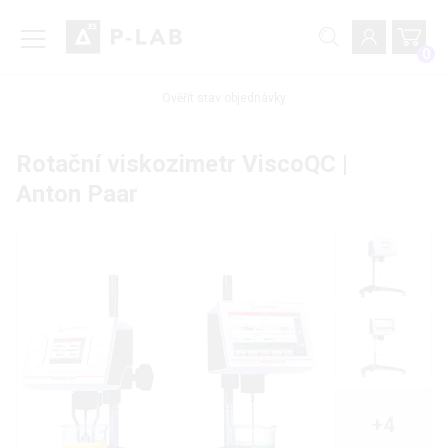
0
Ověřit stav objednávky
Rotační viskozimetr ViscoQC |
Anton Paar
+4