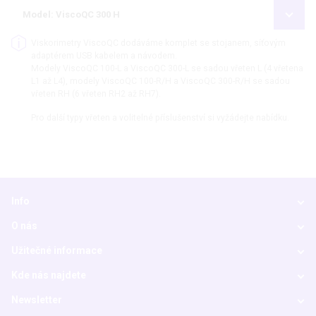
Model: ViscoQC 300 H
Viskorimetry ViscoQC dodáváme komplet se stojanem, síťovým
adaptérem USB kabelem a návodem.
Modely ViscoQC 100-L a ViscoQC 300-L se sadou vřeten L (4 vřetena
L1 až L4), modely ViscoQC 100-R/H a ViscoQC 300-R/H se sadou
vřeten RH (6 vřeten RH2 až RH7).
Pro další typy vřeten a volitelné příslušenství si vyžádejte nabídku.
Info
O nás
Užitečné informace
Kde nás najdete
Newsletter