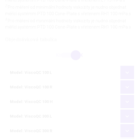
2
Pro měření od minimální hodnoty viskozity je nudno objednat
měřící systémm PTD 100 Cone-Plate s vřetenem RH1 100 mPa.s
3
Pro měření od minimální hodnoty viskozity je nudno objednat
měřící systémm PTD 100 Cone-Plate s vřetenem RH1 100 mPa.s
Objednávková tabulka
Kč
€
Model: ViscoQC 100 L
Model: ViscoQC 100 R
Model: ViscoQC 100 H
Model: ViscoQC 300 L
Model: ViscoQC 300 R