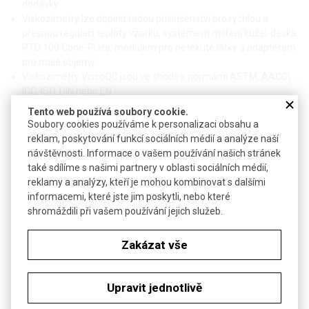
dodávky
Viskozimetry lze doplnit řadou příslušenství pro rychlou a
přesnou regulaci teploty vzorku, systémem měření kužel-deska
PTD 100 Cone-Plate, modulem pro netekuté látky a adaptérem
pro malé objemy
Viskozimetry ViscoQC jsou ve shodě s normami ASTM, AACCI,
ICC, ISO, DIN nebo EN
Tento web používá soubory cookie.
Soubory cookies používáme k personalizaci obsahu a
reklam, poskytování funkcí sociálních médií a analýze naší
návštěvnosti. Informace o vašem používání našich stránek
také sdílíme s našimi partnery v oblasti sociálních médií,
Technické parametry
reklamy a analýzy, kteří je mohou kombinovat s dalšími
Příkon
max 70 W
informacemi, které jste jim poskytli, nebo které
shromáždili při vašem používání jejich služeb.
síťový adaptér 90 až 264 VAC,
Napájení
47 až 63 Hz, výstup 24 V, 3 A
Zakázat vše
Pracovní teplota
0 až 40 °C
Rozměry (š x h x v)
361 x 281 x 444 mm
Upravit jednotlivě
Hmotnost
6,2 kg