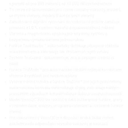
s pamětí až pro 999 měření s až 10 000 dílčími hodnotami
Tři verze od obou modelů pro různé rozsahy viskozity, model L
se čtyřmi vřeteny, modely R a H se šesti vřeteny
Zabudované digitální vyrovnání do vodorovné polohy zaručuje
přesnost ±1,0 % v celém rozsahu a opakovatelnost měření
Vřetena s magnetickou spojkou pro snadnou, rychlou a
bezpečnou výměnu vřetena jednou rukou
Funkce Toolmaster™ automaticky detekuje připojená vřetena
viskozimetrem a zabraňuje tak chybám při jejich výběru
Systém TruGuard™ dokumentuje, zda je připojen chránič či
nikoli
Funkce TruMode™ pro automatické hledání nejlepší kombinace
vřetena a rychlosti pro nové receptury
Vysoce odolná ložiska a funkce TruSine™ pro jejich pravidelnou
automatickou kontrolu minimalizuje chyby, zabraňuje náhlým
provozním výpadkům a maximalizuje dobu provozuschopnosti
Model ViscoQC 300 lze rozšířit o další softwarové funkce, grafy
v reálném čase, analýzy, programovatelnost a rozšířené funkce
metod
Pro viskozimetry ViscoQC je k dispozici široká škála vřeten,
základní sada odpovídající rozsahu viskozity je součástí