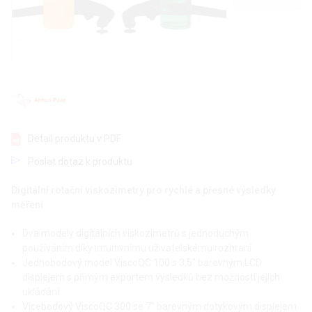
Detail produktu v PDF
Poslat dotaz k produktu
Digitální rotační viskozimetry pro rychlé a přesné výsledky
měření
Dva modely digitálních viskozimetrů s jednoduchým
používáním díky intuitivnímu uživatelskému rozhraní
Jednobodový model ViscoQC 100 s 3,5" barevným LCD
displejem s přímým exportem výsledků bez možností jejich
ukládání
Vícebodový ViscoQC 300 se 7" barevným dotykovým displejem