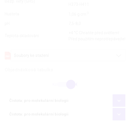
Bezp. věty (GHS)
H373-H411
-3
Hustota
1,06 g·cm
pH
7,5-8,0
+4 °C Chraňte před světlem!
Teplota skladování
Před použitím neprotřepávejte!
Soubory ke stažení
Objednávková tabulka
Kč
€
Čistota: pro molekulární biologii
Čistota: pro molekulární biologii