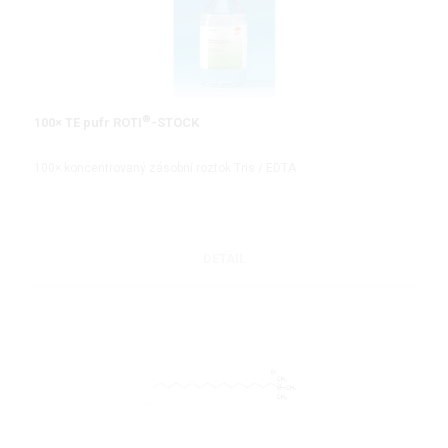
®
100× TE pufr ROTI
-STOCK
100× koncentrovaný zásobní roztok Tris / EDTA
DETAIL