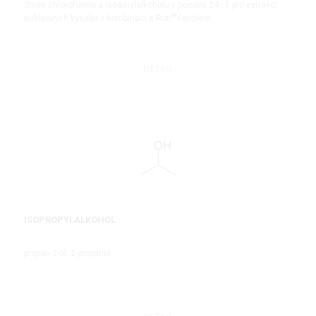
Směs chloroformu a isoamylalkoholu v poměru 24 : 1 pro extrakci
®
nukleových kyselin v kombinaci s Roti
-fenolem
DETAIL
ISOPROPYLALKOHOL
propan-2-ol, 2-propanol