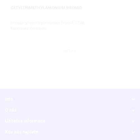
CETYLTRIMETHYLAMONIUM BROMID
hexadecyltrimethylamonium bromid, CTAB
Kationtový detergent
DETAIL
Info
O nás
Užitečné informace
Kde nás najdete