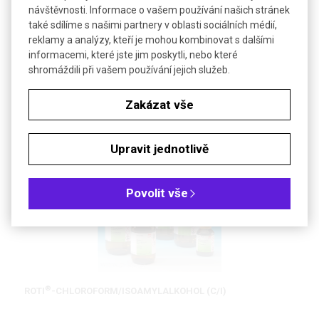
návštěvnosti. Informace o vašem používání našich stránek
také sdílíme s našimi partnery v oblasti sociálních médií,
PVP K 30
reklamy a analýzy, kteří je mohou kombinovat s dalšími
informacemi, které jste jim poskytli, nebo které
shromáždili při vašem používání jejich služeb.
polyvinylpyrrolidon
Zakázat vše
DETAIL
Upravit jednotlivě
Povolit vše
®
ROTI
-CHLOROFORM/ISOAMYLALKOHOL (C/I)