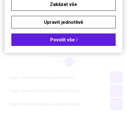
řezy
Zakázat vše
Na výběr varianta se zeleným barvivem pro lepší manipulaci
nebo jako čirý roztok
Upravit jednotlivě
Technické parametry
Skladování
při 4 °C
Povolit vše
Objednávková tabulka
Kč
€
Popis: Roztok k ředění protilátek čirý
Popis: Roztok k ředění protilátek zelený
Popis: Roztok k ředění protilátek zelený