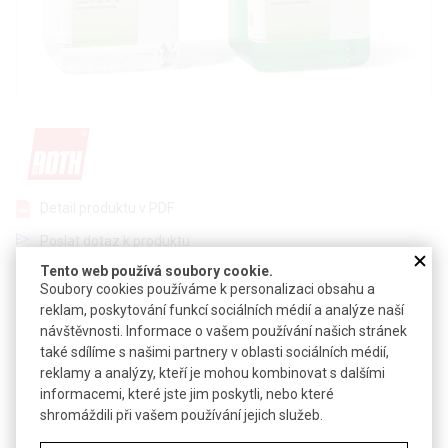
Detail produktu v PDF
Poslat dotaz k produktu
Tento web používá soubory cookie.
Pro optimalizaci detekčních signálů v imunohistochemii
Soubory cookies používáme k personalizaci obsahu a
reklam, poskytování funkcí sociálních médií a analýze naší
Pufrovací roztok pro přípravu inkubačních roztoků protilátek a
návštěvnosti. Informace o vašem používání našich stránek
stabilního ředění pro jejich skladování
také sdílíme s našimi partnery v oblasti sociálních médií,
Roztok je vhodný pro ředění všech primárních/sekundárních,
reklamy a analýzy, kteří je mohou kombinovat s dalšími
mono-/polyklonálních i ne/značených protilátek
informacemi, které jste jim poskytli, nebo které
Výhodou použití je zvýšení síly signálu a snížení pozadí
shromáždili při vašem používání jejich služeb.
Velmi snadno se aplikuje a je kompatibilní s parafínovými a kryo