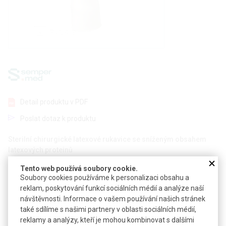
Detail produktu v PDF
Poslat dotaz k produktu
Sterilní chirurgické latexové rukavice se sníženým obsahem
latexových proteinů
Tento web používá soubory cookie.
Anatomicky tvarované pro pohodlné používání, balené v párech
Soubory cookies používáme k personalizaci obsahu a
Zdrsněné konečnky prstů zajistí pevný úchyt i při namočení
reklam, poskytování funkcí sociálních médií a analýze naší
Vnitřní vrsta Quick Don pro snadné nasazení rukavic
návštěvnosti. Informace o vašem používání našich stránek
Bez použití pudru, z praného latexu pro snížení obsahu
také sdílíme s našimi partnery v oblasti sociálních médií,
alergenů
reklamy a analýzy, kteří je mohou kombinovat s dalšími
Zdravotnický prostředek (třída IIa)