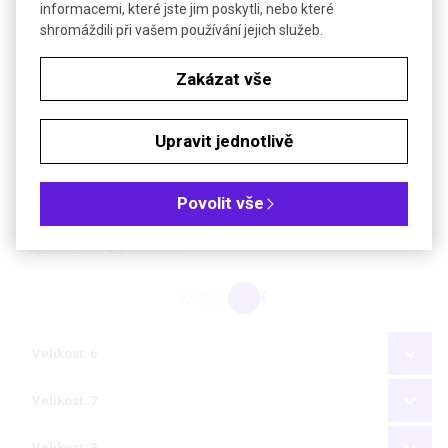
informacemi, které jste jim poskytli, nebo které
shromáždili při vašem používání jejich služeb.
Technické parametry
Barva
přírodní
Zakázat vše
Nepropustnost
AQL 0,65
Pevnost dle EN 455-2
≥ 12 N
Upravit jednotlivě
Délka (mm)
270-285
Povolit vše
Materiál
přírodní latex
Objednávková tabulka
Kč
€
Velikost: 6
Velikost: 7
Velikost: 8