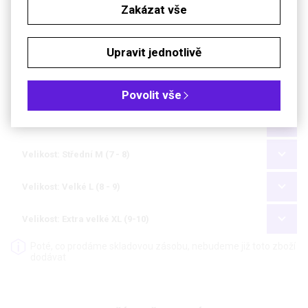
Zakázat vše
Soubory ke stažení
Objednávková tabulka
Upravit jednotlivě
Kč
€
Povolit vše
Velikost: Malé S (6 - 7)
Velikost: Střední M (7 - 8)
Velikost: Velké L (8 - 9)
Velikost: Extra velké XL (9-10)
Poté, co prodáme skladovou zásobu, nebudeme již toto zboží
dodávat