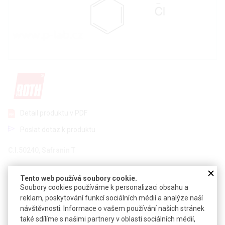
Detail produktu v PDF
Poslat dotaz k produktu
C.I.50240, Safranin T
CAS:
477-73-6
Tento web používá soubory cookie.
Vzorec:
C
H
ClN
20
19
4
Soubory cookies používáme k personalizaci obsahu a
reklam, poskytování funkcí sociálních médií a analýze naší
Základní azinové barvivo, rozpustné ve vodě a EtOH, velmi
návštěvnosti. Informace o vašem používání našich stránek
vhodné k vizualizaci chromozomů
také sdílíme s našimi partnery v oblasti sociálních médií,
Safranin se používá k barvení bakterií, např. během Gramova