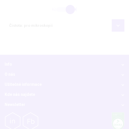
Kč
€
Čistota: pro mikroskopii
Info
O nás
Užitečné informace
Kde nás najdete
Newsletter