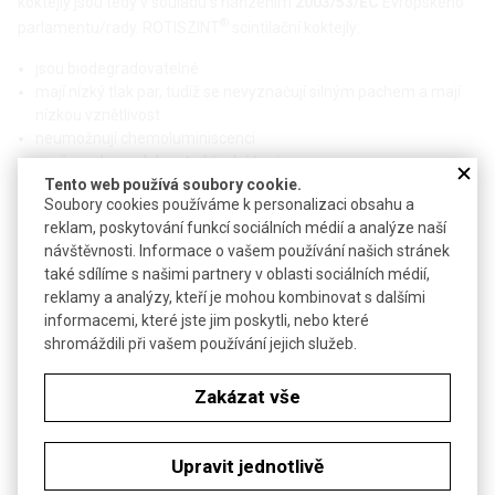
koktejly jsou tedy v souladu s nařízením
2003/53/EC
Evropského
®
parlamentu/rady. ROTISZINT
scintilační koktejly:
jsou biodegradovatelné
mají nízký tlak par, tudíž se nevyznačují silným pachem a mají
nízkou vznětlivost
neumožnují chemoluminiscenci
mají vysokou odolnost vůči zhášení
zajišťují vysokou stabilitu vzorku
Tento web používá soubory cookie.
Soubory cookies používáme k personalizaci obsahu a
nefidundují skrze plastové vialky
reklam, poskytování funkcí sociálních médií a analýze naší
nejsou karcinogenní
návštěvnosti. Informace o vašem používání našich stránek
Technické parametry
také sdílíme s našimi partnery v oblasti sociálních médií,
reklamy a analýzy, kteří je mohou kombinovat s dalšími
Excitační rozsah
190 až 370 nm
informacemi, které jste jim poskytli, nebo které
shromáždili při vašem používání jejich služeb.
Fluorescenční maximum (nm)
420 až 430 nm
Bezp. věty (GHS)
H304-H315-H318-H410
Zakázat vše
Soubory ke stažení
Upravit jednotlivě