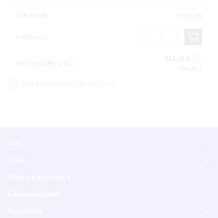
Dokumenty
Bezp. list
Počet kusů
542,15 €
Cena bez DPH (21%)
593,49 €
Akční cena platná do 30.9.2026
Info
O nás
Užitečné informace
Kde nás najdete
Newsletter