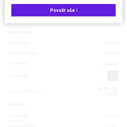
Objednávková tabulka
Povolit vše
Kč
€
Balení: 500 ml
Dostupnost
do týdne
Katalogové číslo
R.1P18.1
Dokumenty
Bezp. list
Počet kusů
67,74 €
Cena bez DPH (21%)
74,21 €
Balení: 5 l
Dostupnost
do týdne
Katalogové číslo
R.1P18.2