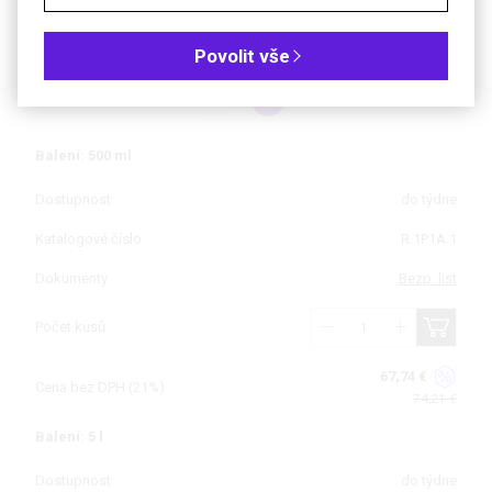
Objednávková tabulka
Povolit vše
Kč
€
Balení: 500 ml
Dostupnost
do týdne
Katalogové číslo
R.1P1A.1
Dokumenty
Bezp. list
Počet kusů
67,74 €
Cena bez DPH (21%)
74,21 €
Balení: 5 l
Dostupnost
do týdne