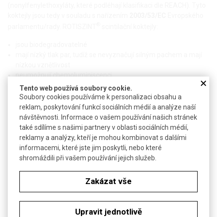
(nonylfenylethoxyláty, které podléhají klasifikaci dle REACH). Tyto
koktejly jsou tedy v souladu s nařízením
2003/53/EC
Evropského
®
parlamentu/rady. ROTISZINT
scintilační koktejly:
jsou biodegradovatelné
mají nízký tlak par, tudíž se nevyznačují silným pachem a mají
nízkou vznětlivost
neumožnují chemoluminiscenci
mají vysokou odolnost vůči zhášení
Tento web používá soubory cookie.
zajišťují vysokou stabilitu vzorku
Soubory cookies používáme k personalizaci obsahu a
nefidundují skrze plastové vialky
reklam, poskytování funkcí sociálních médií a analýze naší
nejsou karcinogenní
návštěvnosti. Informace o vašem používání našich stránek
také sdílíme s našimi partnery v oblasti sociálních médií,
Technické parametry
reklamy a analýzy, kteří je mohou kombinovat s dalšími
informacemi, které jste jim poskytli, nebo které
Excitační rozsah
190 až 370 nm
shromáždili při vašem používání jejich služeb.
Fluorescenční maximum (nm)
420 až 430 nm
Zakázat vše
Bezp. věty (GHS)
H304-H315-H318-H410
Upravit jednotlivě
Soubory ke stažení