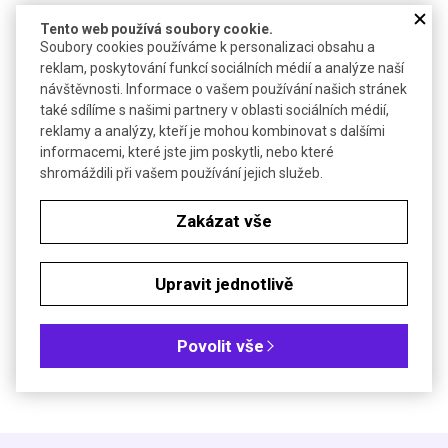
Technické parametry
Tento web používá soubory cookie.
Soubory cookies používáme k personalizaci obsahu a
2
Specifický povrch
350-450 m
/g
reklam, poskytování funkcí sociálních médií a analýze naší
Objem pórů
~0,8 ml/g
návštěvnosti. Informace o vašem používání našich stránek
také sdílíme s našimi partnery v oblasti sociálních médií,
Úbytek při sušení
< 9 %
reklamy a analýzy, kteří je mohou kombinovat s dalšími
informacemi, které jste jim poskytli, nebo které
shromáždili při vašem používání jejich služeb.
Soubory ke stažení
Zakázat vše
Objednávková tabulka
Kč
€
Upravit jednotlivě
Velikost částic: 8-16 µm
Povolit vše