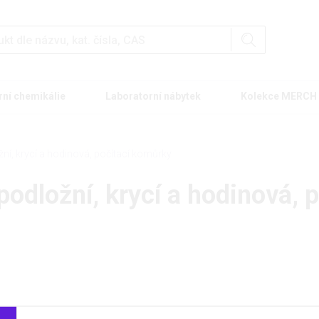
rní chemikálie
Laboratorní nábytek
Kolekce MERCH
žní, krycí a hodinová, počítací komůrky
podložní, krycí a hodinová, 
 kategorie