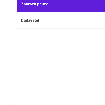
Chladiče a příslušenství
Zobrazit pouze
Kádinky a odměrky
Láhve a lahvičky
Dodavatel
Lihoměry a hustoměry
Misky a kelímky
Nádobky barvicí
Nálevky, násypky, váženky a lodičky
Pipety a kapiláry
Sklo podlo
Pomůcky pro extrakci
Skla podložní, krycí a hodinová,
Myté podlož
počítací komůrky
Teploměry
Tyčinky a kuličky
Válce odměrné
Vany a kolony chromatografické