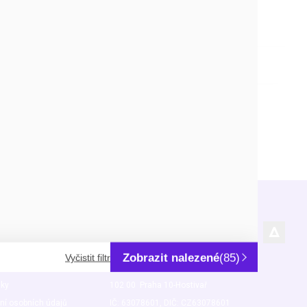
o počítací
Odpovídá normě CE
DETAIL
rmace
Kde nás najdete
City Park Hostivař
Zobrazit nalezené
(85)
Vyčistit filtr
U Pekáren 1645/1
nky
102 00 Praha 10-Hostivař
ní osobních údajů
IČ: 63078601, DIČ: CZ63078601