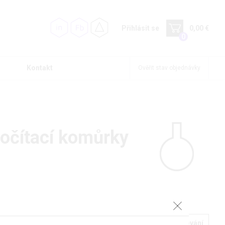
Přihlásit se
0,00 €
0
Kontakt
Ověřit stav objednávky
počítací komůrky
Podrobné filtrování