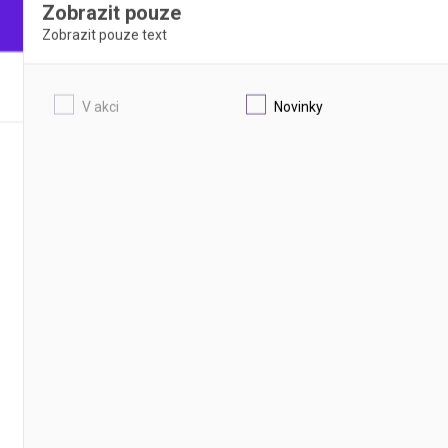
Zobrazit pouze
Zobrazit pouze text
V akci
Novinky
žní standardní
Sklo podložní se zabroušeným
ní sklo určené k přímému použití
Rohy zabroušené pod úhlem 45° a 
zabroušené pod úhlem 90° snižují r
pořezání
DETAIL
DETAIL