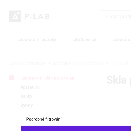
Laboratorní potřeby
Life Science
Laborato
Laboratorní potřeby
Laboratorní sklo a porcelán
Skla podlo
Skla 
Laboratorní sklo a porcelán
Aparatury
Baňky
Byrety
Exsikátory
Podrobné filtrování
Homogenizátory
Zboží z