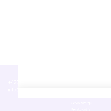
Pro přikrytí
odpařování
+420 271 730 800
Info
info@p-lab.cz
Novinky
Vaše časté dotazy (FAQ)
Servis přístrojů
Pro akcionáře