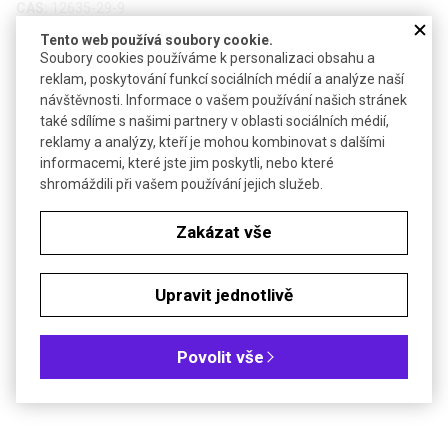
CAS:
12635-29-9
Vzorec:
Ni:Al
Tento web používá soubory cookie.
Soubory cookies používáme k personalizaci obsahu a
Technické parametry
reklam, poskytování funkcí sociálních médií a analýze naší
návštěvnosti. Informace o vašem používání našich stránek
-3
Hustota
4,3 g·cm
také sdílíme s našimi partnery v oblasti sociálních médií,
Bezp. věty (GHS)
H261-H317-H351-H372-H412
reklamy a analýzy, kteří je mohou kombinovat s dalšími
informacemi, které jste jim poskytli, nebo které
shromáždili při vašem používání jejich služeb.
Soubory ke stažení
Zakázat vše
Objednávková tabulka
Upravit jednotlivě
Kč
€
Čistota: pro syntézu
Povolit vše