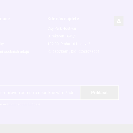
rmace
Kde nás najdete
City Park Hostivař
U Pekáren 1645/1
nky
102 00 Praha 10-Hostivař
ní osobních údajů
IČ: 63078601, DIČ: CZ63078601
acováním osobních údajů.