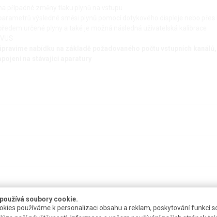
a případné změny tlaku plynů na vstupu
í parametrů výsledné směsi plynů pomocí dotykového displeje nebo přes
předem určené plyny a také je možná následná uživatelská kalibrace
TUVUS
ipravíme nabídku na základě požadovaného počtu vstupních kanálů, 
pojení na stávající aparatury
používá soubory cookie.
kies používáme k personalizaci obsahu a reklam, poskytování funkcí so