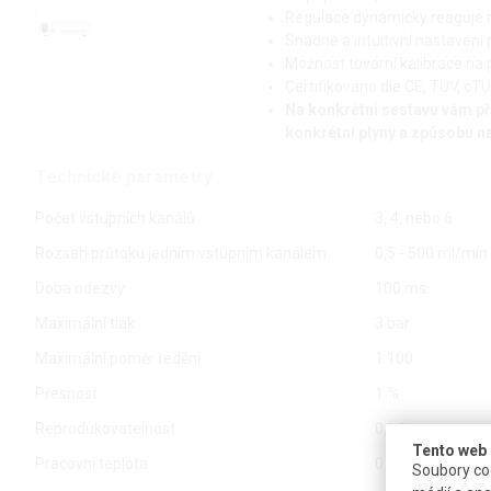
Regulace dynamicky reaguje n
Snadné a intuitivní nastaven
Možnost tovární kalibrace na 
Certifikováno dle CE, TUV, c
Na konkrétní sestavu vám př
konkrétní plyny a způsobu na
Technické parametry
Počet vstupních kanálů
3, 4, nebo 6
Rozsah průtoku jedním vstupním kanálem
0,5 - 500 ml/min
Doba odezvy
100 ms
Maximální tlak
3 bar
Maximální poměr ředění
1:100
Přesnost
1 %
Reprodukovatelnost
0,1 %
Tento web 
Pracovní teplota
0 až 50 °C
Soubory coo