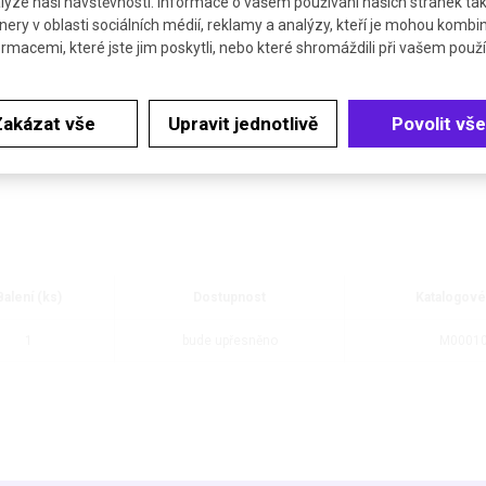
lýze naší návštěvnosti. Informace o vašem používání našich stránek tak
bo Push-in spojky na 6-4mm trubičky
nery v oblasti sociálních médií, reklamy a analýzy, kteří je mohou kombi
ormacemi, které jste jim poskytli, nebo které shromáždili při vašem použív
Zakázat vše
Upravit jednotlivě
Povolit vše
Balení (ks)
Dostupnost
Katalogové
1
bude upřesněno
M0001