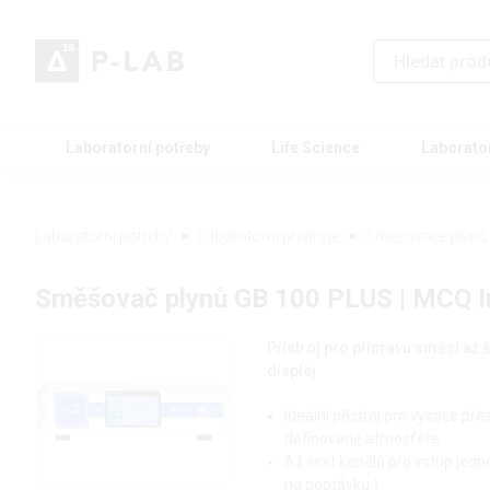
Laboratorní potřeby
Life Science
Laborato
Laboratorní potřeby
Laboratorní přístroje
Směšovače plynů
Směšovač plynů GB 100 PLUS | MCQ I
Přístroj pro přípravu směsi až
displej
Ideální přístroj pro vysoce př
definované atmosféře
Až šest kanálů pro vstup jednot
na poptávku.)