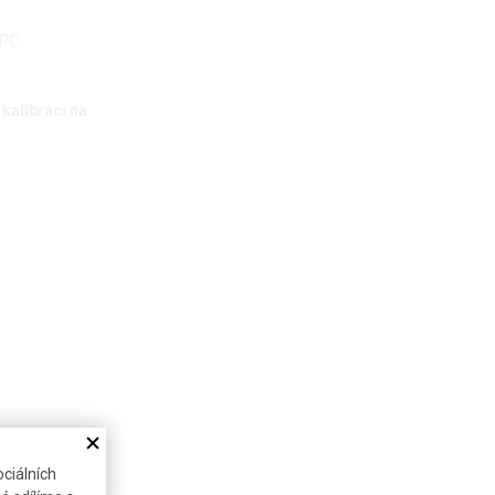
 PC
kalibrací na
ciálních