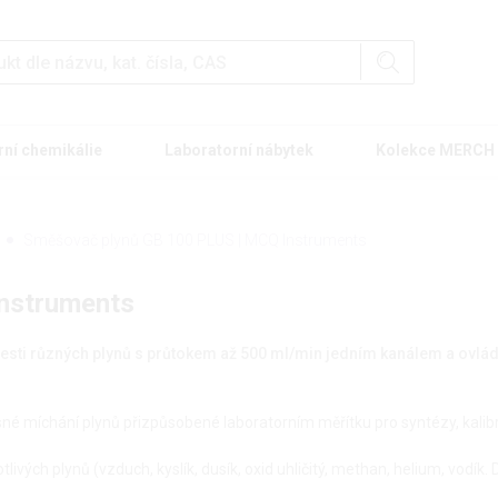
rní chemikálie
Laboratorní nábytek
Kolekce MERCH
Směšovač plynů GB 100 PLUS | MCQ Instruments
nstruments
 šesti různých plynů s průtokem až 500 ml/min jedním kanálem a ovl
esné míchání plynů přizpůsobené laboratorním měřítku pro syntézy, kalibr
livých plynů (vzduch, kyslík, dusík, oxid uhličitý, methan, helium, vodík. 