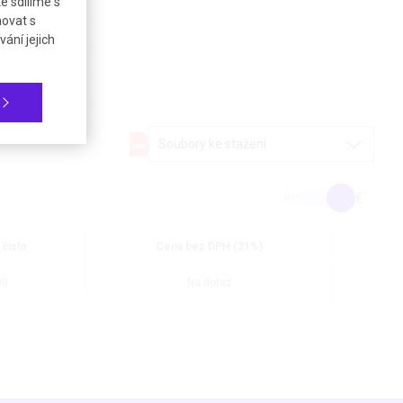
é sdílíme s
novat s
ání jejich
Soubory ke stažení
Kč
€
 číslo
Cena bez DPH (21%)
00
Na dotaz