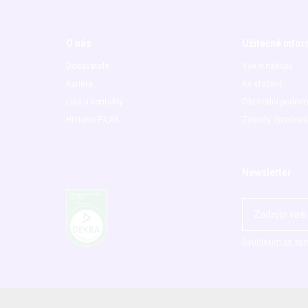
O nás
Užitečné info
Dodavatelé
Vše o nákupu
Kariéra
Ke stažení
Lidé a kontakty
Obchodní podmí
Historie P-LAB
Zásady zpracová
Newsletter
Souhlasím se zpr