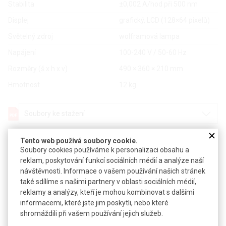
Stabilita
±0,002 A/hod při 500 nm
Displej
grafický, LCD (128×64 pixelů)
Světelný zdroj
wolframová lampa
Napájení
100-240 V / 50-60 Hz
Rozměry (š x h x v)
490 × 360 × 210 mm
Hmotnost
12 kg
Soubory ke stažení
Objednávková tabulka
Tento web používá soubory cookie.
Soubory cookies používáme k personalizaci obsahu a
reklam, poskytování funkcí sociálních médií a analýze naší
Kč
€
návštěvnosti. Informace o vašem používání našich stránek
také sdílíme s našimi partnery v oblasti sociálních médií,
Popis: Spektrofotometr V-10 Plus, vč. držáku kyvet a 4
reklamy a analýzy, kteří je mohou kombinovat s dalšími
skleněných kyvet
informacemi, které jste jim poskytli, nebo které
shromáždili při vašem používání jejich služeb.
Dostupnost
3 až 4 týdny