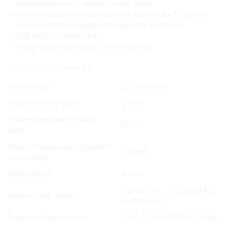
spektrofotometru a měření kinetiky reakcí
Velký prostor pro umístění vzorků je vhodný i pro 5–100mm
kyvety s optickým držákem dostupným na poptávku
USB port pro připojení k PC
Design umožňuje snadnou výměnu lampy
Technické parametry
Vlnová délka
325 - 1000 nm
Rozlišení vlnové délky
0,1 nm
Přesnost nastavení vlnové
±2 nm
délky
Přesnost opakování nastavené
±0,8 nm
vlnové délky
Šířka spektra
4 nm
0 až 200 % T , –0,3 až 3,0 A, 0
Fotometrické rozsahy
až 9999 konc
Fotometrická přesnost
±0,5% T / ±0,004 A při 1,000 A