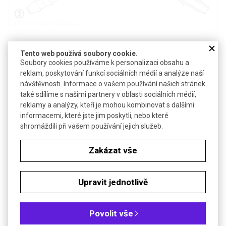
Tento web používá soubory cookie.
Soubory cookies používáme k personalizaci obsahu a
Detail produktu v PDF
reklam, poskytování funkcí sociálních médií a analýze naší
návštěvnosti. Informace o vašem používání našich stránek
Poslat dotaz k produktu
také sdílíme s našimi partnery v oblasti sociálních médií,
reklamy a analýzy, kteří je mohou kombinovat s dalšími
Pro hadičky průměrů 1,6 až 3,2 mm
informacemi, které jste jim poskytli, nebo které
Technické parametry
shromáždili při vašem používání jejich služeb.
Materiál
průsvitný PP
Zakázat vše
Objednávková tabulka
Upravit jednotlivě
Kč
€
Povolit vše
Typ: Spojka (1)