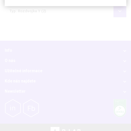
Typ: Rozdvojka Y (2)
Info
O nás
Užitečné informace
Kde nás najdete
Newsletter